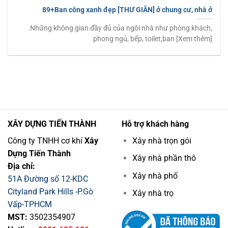
89+Ban công xanh đẹp [THƯ GIÃN] ở chung cư, nhà ở
.Những không gian đầy đủ của ngôi nhà như phòng khách,
phong ngủ, bếp, toilet,ban [Xem thêm]
XÂY DỰNG TIẾN THÀNH
Hỗ trợ khách hàng
Công ty TNHH cơ khí
Xây
Xây nhà trọn gói
Dựng Tiến Thành
Xây nhà phần thô
Địa chỉ:
Xây nhà phố
51A Đường số 12-KDC
Cityland Park Hills -P.Gò
Xây nhà trọ
Vấp-TPHCM
MST:
3502354907