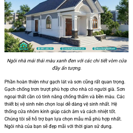
Ngôi nhà mái thái màu xanh đen với các chi tiết vòm cửa
đầy ấn tượng.
Phần hoàn thiện như gạch lát và sơn cũng rất quan trọng.
Gạch chống trơn trượt phù hợp cho nhà có người già. Sơn
ngoại thất cần có tính năng chống thấm và bền màu. Các
thiết bị vệ sinh nên chọn loại dễ dàng vệ sinh nhất. Hệ
thống cửa nhôm kính giúp cách âm và cách nhiệt tốt.
Chúng tôi sẽ hỗ trợ bạn lựa chọn mẫu mã phù hợp nhất.
Ngôi nhà của bạn sẽ đẹp mãi với thời gian sử dụng.