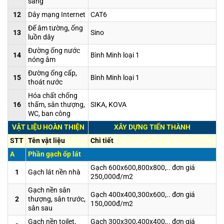
sáng
12
Dây mạng Internet
CAT6
Đế âm tường, ống
13
Sino
luồn dây
Đường ống nước
14
Bình Minh loại 1
nóng âm
Đường ống cấp,
15
Bình Minh loại 1
thoát nước
Hóa chất chống
16
thấm, sân thượng,
SIKA, KOVA
WC, ban công
VẬT LIỆU HOÀN THIỆN
XÂY DỰNG TIẾN THÀNH
STT
Tên vật liệu
Chi tiết
A
Phần gạch ốp lát
Gạch 600x600,800x800,.. đơn giá
1
Gạch lát nền nhà
250,000đ/m2
Gạch nền sân
Gạch 400x400,300x600,.. đơn giá
2
thượng, sân trước,
150,000đ/m2
sân sau
Gạch nền toilet,
Gạch 300x300,400x400,.. đơn giá