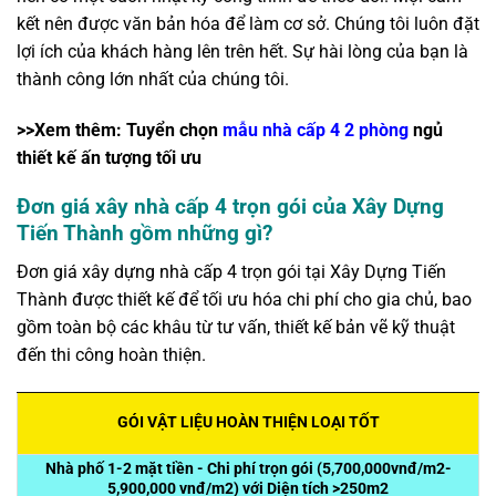
kết nên được văn bản hóa để làm cơ sở. Chúng tôi luôn đặt
lợi ích của khách hàng lên trên hết. Sự hài lòng của bạn là
thành công lớn nhất của chúng tôi.
>>Xem thêm: Tuyển chọn
mẫu nhà cấp 4 2 phòng
ngủ
thiết kế ấn tượng tối ưu
Đơn giá xây nhà cấp 4 trọn gói của Xây Dựng
Tiến Thành gồm những gì?
Đơn giá xây dựng nhà cấp 4 trọn gói tại Xây Dựng Tiến
Thành được thiết kế để tối ưu hóa chi phí cho gia chủ, bao
gồm toàn bộ các khâu từ tư vấn, thiết kế bản vẽ kỹ thuật
đến thi công hoàn thiện.
GÓI VẬT LIỆU HOÀN THIỆN LOẠI TỐT
Nhà phố 1-2 mặt tiền - Chi phí trọn gói (5,700,000vnđ/m2-
5,900,000 vnđ/m2) với Diện tích >250m2