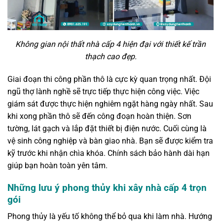
Không gian nội thất nhà cấp 4 hiện đại với thiết kế trần
thạch cao đẹp.
Giai đoạn thi công phần thô là cực kỳ quan trọng nhất. Đội
ngũ thợ lành nghề sẽ trực tiếp thực hiện công việc. Việc
giám sát được thực hiện nghiêm ngặt hàng ngày nhất. Sau
khi xong phần thô sẽ đến công đoạn hoàn thiện. Sơn
tường, lát gạch và lắp đặt thiết bị điện nước. Cuối cùng là
vệ sinh công nghiệp và bàn giao nhà. Bạn sẽ được kiểm tra
kỹ trước khi nhận chìa khóa. Chính sách bảo hành dài hạn
giúp bạn hoàn toàn yên tâm.
Những lưu ý phong thủy khi xây nhà cấp 4 trọn
gói
Phong thủy là yếu tố không thể bỏ qua khi làm nhà. Hướng