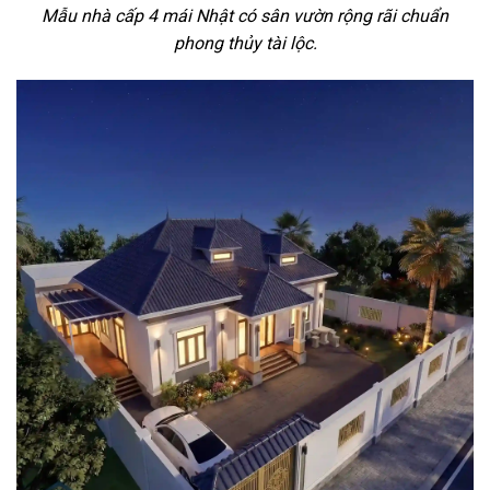
Mẫu nhà cấp 4 mái Nhật có sân vườn rộng rãi chuẩn
phong thủy tài lộc.