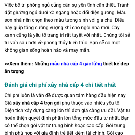
Việc bố trí phòng ngủ cũng cần sự yên tĩnh cần thiết. Tránh
đặt giường ngủ dưới xà ngang hoặc đối diện gương. Màu
sơn nhà nên chọn theo màu tương sinh với gia chủ. Điều
này giúp tăng cường vượng khí cho ngôi nhà mới. Cây
xanh cũng là yếu tố trang trí rất tuyệt vời nhất. Chúng tôi sẽ
tư vấn sâu hơn về phong thủy kiến trúc. Bạn sẽ có một
không gian sống hoàn hảo và may mắn.
>>Xem thêm: Những
mẫu nhà cấp 4 gác lửng
thiết kế đẹp
ấn tượng
Đánh giá chi phí xây nhà cấp 4 chi tiết nhất
Chi phí luôn là vấn đề được quan tâm hàng đầu hiện nay.
Giá
xây nhà cấp 4 trọn gói
phụ thuộc vào nhiều yếu tố.
Diện tích xây dựng càng lớn thì đơn giá càng ưu đãi. Vật tư
hoàn thiện quyết định phần lớn tổng mức đầu tư nhất. Bạn
có thể chọn gói vật tư trung bình hoặc cao cấp. Gói trung
bình phù hợp với gia đình trẻ tiết kiệm tài chính. Gói cao