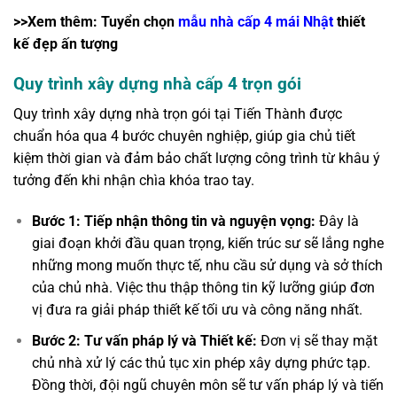
>>Xem thêm: Tuyển chọn
mẫu nhà cấp 4 mái Nhật
thiết
kế đẹp ấn tượng
Quy trình xây dựng nhà cấp 4 trọn gói
Quy trình xây dựng nhà trọn gói tại Tiến Thành được
chuẩn hóa qua 4 bước chuyên nghiệp, giúp gia chủ tiết
kiệm thời gian và đảm bảo chất lượng công trình từ khâu ý
tưởng đến khi nhận chìa khóa trao tay.
Bước 1: Tiếp nhận thông tin và nguyện vọng:
Đây là
giai đoạn khởi đầu quan trọng, kiến trúc sư sẽ lắng nghe
những mong muốn thực tế, nhu cầu sử dụng và sở thích
của chủ nhà. Việc thu thập thông tin kỹ lưỡng giúp đơn
vị đưa ra giải pháp thiết kế tối ưu và công năng nhất.
Bước 2: Tư vấn pháp lý và Thiết kế:
Đơn vị sẽ thay mặt
chủ nhà xử lý các thủ tục xin phép xây dựng phức tạp.
Đồng thời, đội ngũ chuyên môn sẽ tư vấn pháp lý và tiến