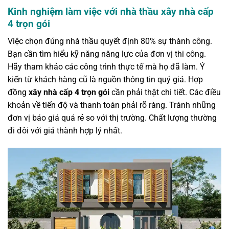
Kinh nghiệm làm việc với nhà thầu xây nhà cấp
4
trọn gói
Việc chọn đúng nhà thầu quyết định 80% sự thành công.
Bạn cần tìm hiểu kỹ năng năng lực của đơn vị thi công.
Hãy tham khảo các công trình thực tế mà họ đã làm. Ý
kiến từ khách hàng cũ là nguồn thông tin quý giá. Hợp
đồng
xây nhà cấp 4 trọn gói
cần phải thật chi tiết. Các điều
khoản về tiến độ và thanh toán phải rõ ràng. Tránh những
đơn vị báo giá quá rẻ so với thị trường. Chất lượng thường
đi đôi với giá thành hợp lý nhất.