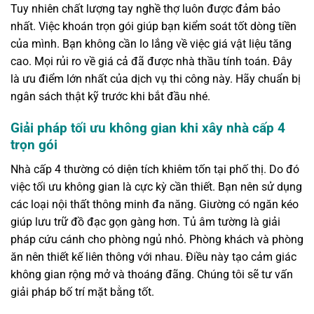
Tuy nhiên chất lượng tay nghề thợ luôn được đảm bảo
nhất. Việc khoán trọn gói giúp bạn kiểm soát tốt dòng tiền
của mình. Bạn không cần lo lắng về việc giá vật liệu tăng
cao. Mọi rủi ro về giá cả đã được nhà thầu tính toán. Đây
là ưu điểm lớn nhất của dịch vụ thi công này. Hãy chuẩn bị
ngân sách thật kỹ trước khi bắt đầu nhé.
Giải pháp tối ưu không gian khi xây nhà cấp 4
trọn gói
Nhà cấp 4 thường có diện tích khiêm tốn tại phố thị. Do đó
việc tối ưu không gian là cực kỳ cần thiết. Bạn nên sử dụng
các loại nội thất thông minh đa năng. Giường có ngăn kéo
giúp lưu trữ đồ đạc gọn gàng hơn. Tủ âm tường là giải
pháp cứu cánh cho phòng ngủ nhỏ. Phòng khách và phòng
ăn nên thiết kế liên thông với nhau. Điều này tạo cảm giác
không gian rộng mở và thoáng đãng. Chúng tôi sẽ tư vấn
giải pháp bố trí mặt bằng tốt.