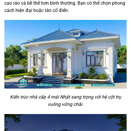
cao ráo và bề thế hơn bình thường. Bạn có thể chọn phong
cách hiện đại hoặc tân cổ điển.
Kiến trúc nhà cấp 4 mái Nhật sang trọng với hệ cột trụ
vuông vững chãi.