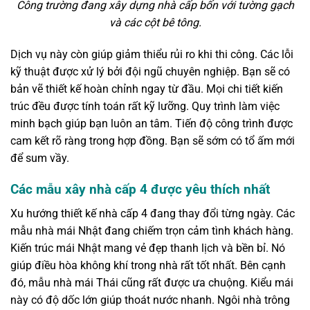
Công trường đang xây dựng nhà cấp bốn với tường gạch
và các cột bê tông.
Dịch vụ này còn giúp giảm thiểu rủi ro khi thi công. Các lỗi
kỹ thuật được xử lý bởi đội ngũ chuyên nghiệp. Bạn sẽ có
bản vẽ thiết kế hoàn chỉnh ngay từ đầu. Mọi chi tiết kiến
trúc đều được tính toán rất kỹ lưỡng. Quy trình làm việc
minh bạch giúp bạn luôn an tâm. Tiến độ công trình được
cam kết rõ ràng trong hợp đồng. Bạn sẽ sớm có tổ ấm mới
để sum vầy.
Các mẫu xây nhà cấp 4 được yêu thích nhất
Xu hướng thiết kế nhà cấp 4 đang thay đổi từng ngày. Các
mẫu nhà mái Nhật đang chiếm trọn cảm tình khách hàng.
Kiến trúc mái Nhật mang vẻ đẹp thanh lịch và bền bỉ. Nó
giúp điều hòa không khí trong nhà rất tốt nhất. Bên cạnh
đó, mẫu nhà mái Thái cũng rất được ưa chuộng. Kiểu mái
này có độ dốc lớn giúp thoát nước nhanh. Ngôi nhà trông