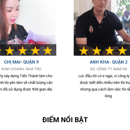
CHỊ MAI- QUẬN 9
ANH KHA- QUẬN 2
KINH DOANH- NHÀ TRỌ
GD. CÔNG TY NAM HÀ
ty xây dựng Tiến Thành làm cho
Lúc đầu tôi có e ngại, vì công t
ình tôi yên tâm về chất lượng căn
được biết đến nhiều trên thị tr
hi đã sử dụng được thời gian dài.
nhưng qua cách làm việc tôi rấ
lòng.
ĐIỂM NỔI BẬT