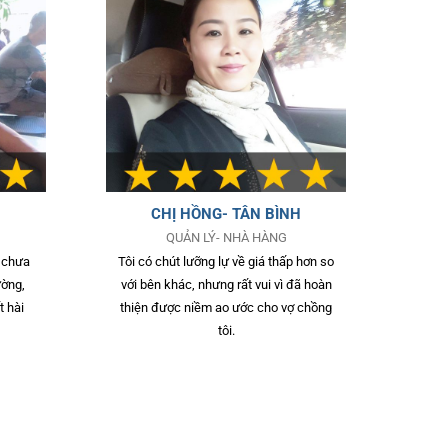
CHỊ HỒNG- TÂN BÌNH
QUẢN LÝ- NHÀ HÀNG
y chưa
Tôi có chút lưỡng lự về giá thấp hơn so
ường,
với bên khác, nhưng rất vui vì đã hoàn
t hài
thiện được niềm ao ước cho vợ chồng
tôi.