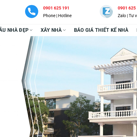
0901 625 191
0901 625
Phone | Hotline
Zalo | Tư 
ẪU NHÀ ĐẸP
XÂY NHÀ
BÁO GIÁ THIẾT KẾ NHÀ