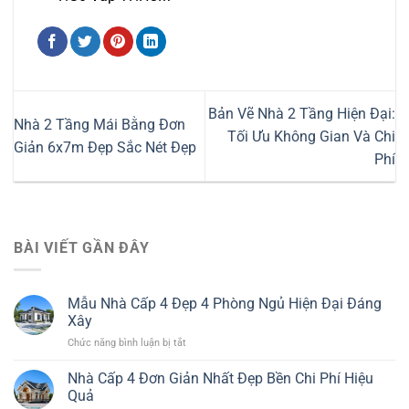
Bản Vẽ Nhà 2 Tầng Hiện Đại:
Nhà 2 Tầng Mái Bằng Đơn
Tối Ưu Không Gian Và Chi
Giản 6x7m Đẹp Sắc Nét Đẹp
Phí
BÀI VIẾT GẦN ĐÂY
Mẫu Nhà Cấp 4 Đẹp 4 Phòng Ngủ Hiện Đại Đáng
Xây
ở
Chức năng bình luận bị tắt
Mẫu
Nhà
Nhà Cấp 4 Đơn Giản Nhất Đẹp Bền Chi Phí Hiệu
Cấp
Quả
4