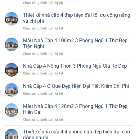
ở
Chức năng bình luận bị tắt
Đẹp
Nhà
4
Cấp
Thiết kế nhà cấp 4 đẹp hiện đại tối ưu công năng
Phòng
4
Ngủ
và chi phí
Đơn
Hiện
ở
Chức năng bình luận bị tắt
Giản
Đại
Thiết
Nhất
Đáng
kế
Mẫu Nhà Cấp 4 100m2 3 Phòng Ngủ 1 Thờ Đẹp
Đẹp
Xây
nhà
Bền
Tiện Nghi
cấp
Chi
ở
Chức năng bình luận bị tắt
4
Phí
Mẫu
đẹp
Hiệu
Nhà
Nhà Cấp 4 Nông Thôn 3 Phòng Ngủ Giá Rẻ Đẹp
hiện
Quả
Cấp
đại
ở
Chức năng bình luận bị tắt
4
tối
Nhà
100m2
ưu
Cấp
Nhà Cấp 4 Ở Quê Đẹp Hiện Đại Tiết Kiệm Chi Phí
3
công
4
Phòng
năng
ở
Chức năng bình luận bị tắt
Nông
Ngủ
và
Nhà
Thôn
1
chi
Cấp
3
Mẫu Nhà Cấp 4 120m2 3 Phòng Ngủ 1 Thờ Đẹp
Thờ
phí
4
Phòng
Hiện Đại
Đẹp
Ở
Ngủ
Tiện
ở
Chức năng bình luận bị tắt
Quê
Giá
Nghi
Mẫu
Đẹp
Rẻ
Nhà
Hiện
Thiết kế nhà cấp 4 4 phòng ngủ đẹp hiện đại cho
Đẹp
Cấp
Đại
đông người