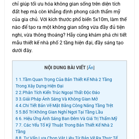
chỉ giúp tối ưu hóa không gian sống trên diện tích
đất hẹp mà còn khẳng định phong cách thẩm mỹ
của gia chủ. Với kích thước phổ biến 5x10m, làm thế
nào để tạo ra một không gian sống vừa đầy đủ tiện
nghi, vừa thông thoáng? Hãy cùng khám phá chi tiết
mẫu thiết kế nhà phố 2 tầng hiện đại, đầy sáng tạo
dưới đây.
NỘI DUNG BÀI VIẾT
[
Ẩn
]
1
1.Tầm Quan Trọng Của Bản Thiết Kế Nhà 2 Tầng
Trong Xây Dựng Hiện Đại
2
2.Phân Tích Kiến Trúc Ngoại Thất Độc Đáo
3
3.Giải Pháp Ánh Sáng Và Không Gian Mở
4
4.Chi Tiết Bản Vẽ Mặt Bằng Công Năng Tầng Trệt
5
5.Bố Trí Không Gian Nghỉ Ngơi Tại Tầng Lầu
6
6. Hiệu Ứng Ánh Sáng Ban Đêm Và Giá Trị Thẩm Mỹ
7
7. Các Yếu Tố Kỹ Thuật Trong Bản Thiết Kế Nhà 2
Tầng
8
8. Tư Vấn Lựa Chọn Vật Liệu Từ Bản Vẽ Ra Thực Tế