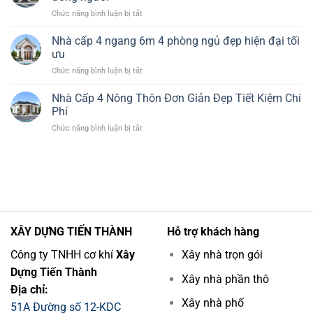
4
Tiết
ở
Chức năng bình luận bị tắt
120m2
Kiệm
Thiết
3
Chi
kế
Nhà cấp 4 ngang 6m 4 phòng ngủ đẹp hiện đại tối
Phòng
Phí
nhà
Ngủ
ưu
cấp
1
ở
Chức năng bình luận bị tắt
4
Thờ
Nhà
4
Đẹp
cấp
Nhà Cấp 4 Nông Thôn Đơn Giản Đẹp Tiết Kiệm Chi
phòng
Hiện
4
ngủ
Phí
Đại
ngang
đẹp
ở
Chức năng bình luận bị tắt
6m
hiện
Nhà
4
đại
Cấp
phòng
cho
4
ngủ
đông
Nông
đẹp
người
Thôn
hiện
Đơn
đại
Giản
tối
Đẹp
ưu
XÂY DỰNG TIẾN THÀNH
Hỗ trợ khách hàng
Tiết
Kiệm
Công ty TNHH cơ khí
Xây
Xây nhà trọn gói
Chi
Dựng Tiến Thành
Phí
Xây nhà phần thô
Địa chỉ:
Xây nhà phố
51A Đường số 12-KDC