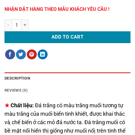
NHẬN ĐẶT HÀNG THEO MẪU KHÁCH YÊU CẦU !
ĐÈN ĐÁ SÂN VƯỜN KIỂU NHẬT MÁI RỘNG (DDSV-006) quantity
ADD TO CART
DESCRIPTION
REVIEWS (0)
★
Chất
liệu:
Đá trắng có màu trắng muối tương tự
màu trắng của muối biển tinh khiết, được khai thác
và ̣chế biến ở các mỏ đá nước ta. Đá trắng muối có
bề mặt nổi hiển thị giống như muối nổi ̣trên tinh thế