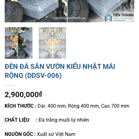
ĐÈN ĐÁ SÂN VƯỜN KIỂU NHẬT MÁI
RỘNG (DDSV-006)
2,900,000
₫
KÍCH THƯỚC :
D
ài: 400 mm, Rộng 400 mm, Cao 700 mm
CHẤT LIỆU :
Đá trắng muối tự nhiên
NGUỒN GỐC :
Xuất xứ Việt Nam