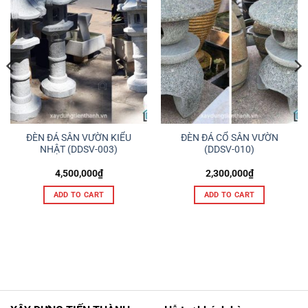
ĐÈN ĐÁ SÂN VƯỜN KIỂU
ĐÈN ĐÁ CỔ SÂN VƯỜN
NHẬT (DDSV-003)
(DDSV-010)
4,500,000
₫
2,300,000
₫
ADD TO CART
ADD TO CART