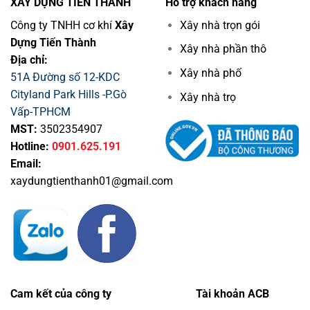
XÂY DỰNG TIẾN THÀNH
Hỗ trợ khách hàng
Công ty TNHH cơ khí
Xây
Xây nhà trọn gói
Dựng Tiến Thành
Xây nhà phần thô
Địa chỉ:
Xây nhà phố
51A Đường số 12-KDC
Cityland Park Hills -P.Gò
Xây nhà trọ
Vấp-TPHCM
MST:
3502354907
Hotline:
0901.625.191
Email:
xaydungtienthanh01@gmail.com
Cam kết của công ty
Tài khoản ACB