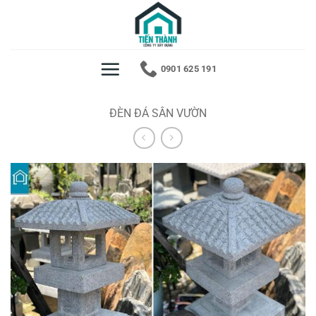
Bỏ
qua
nội
dung
0901 625 191
ĐÈN ĐÁ SÂN VƯỜN