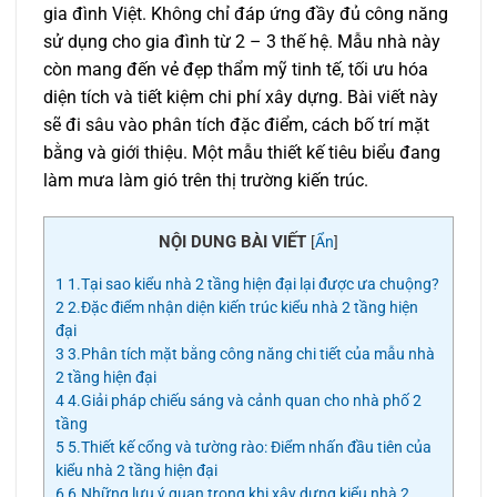
gia đình Việt. Không chỉ đáp ứng đầy đủ công năng
sử dụng cho gia đình từ 2 – 3 thế hệ. Mẫu nhà này
còn mang đến vẻ đẹp thẩm mỹ tinh tế, tối ưu hóa
diện tích và tiết kiệm chi phí xây dựng. Bài viết này
sẽ đi sâu vào phân tích đặc điểm, cách bố trí mặt
bằng và giới thiệu. Một mẫu thiết kế tiêu biểu đang
làm mưa làm gió trên thị trường kiến trúc.
NỘI DUNG BÀI VIẾT
[
Ẩn
]
1
1.Tại sao kiểu nhà 2 tầng hiện đại lại được ưa chuộng?
2
2.Đặc điểm nhận diện kiến trúc kiểu nhà 2 tầng hiện
đại
3
3.Phân tích mặt bằng công năng chi tiết của mẫu nhà
2 tầng hiện đại
4
4.Giải pháp chiếu sáng và cảnh quan cho nhà phố 2
tầng
5
5.Thiết kế cổng và tường rào: Điểm nhấn đầu tiên của
kiểu nhà 2 tầng hiện đại
6
6.Những lưu ý quan trọng khi xây dựng kiểu nhà 2