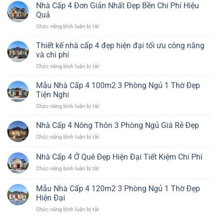
Nhà
Nhà Cấp 4 Đơn Giản Nhất Đẹp Bền Chi Phí Hiệu
Cấp
Quả
4
ở
Chức năng bình luận bị tắt
Đẹp
Nhà
4
Cấp
Thiết kế nhà cấp 4 đẹp hiện đại tối ưu công năng
Phòng
4
Ngủ
và chi phí
Đơn
Hiện
ở
Chức năng bình luận bị tắt
Giản
Đại
Thiết
Nhất
Đáng
kế
Mẫu Nhà Cấp 4 100m2 3 Phòng Ngủ 1 Thờ Đẹp
Đẹp
Xây
nhà
Bền
Tiện Nghi
cấp
Chi
ở
Chức năng bình luận bị tắt
4
Phí
Mẫu
đẹp
Hiệu
Nhà
Nhà Cấp 4 Nông Thôn 3 Phòng Ngủ Giá Rẻ Đẹp
hiện
Quả
Cấp
đại
ở
Chức năng bình luận bị tắt
4
tối
Nhà
100m2
ưu
Cấp
Nhà Cấp 4 Ở Quê Đẹp Hiện Đại Tiết Kiệm Chi Phí
3
công
4
Phòng
năng
ở
Chức năng bình luận bị tắt
Nông
Ngủ
và
Nhà
Thôn
1
chi
Cấp
3
Mẫu Nhà Cấp 4 120m2 3 Phòng Ngủ 1 Thờ Đẹp
Thờ
phí
4
Phòng
Hiện Đại
Đẹp
Ở
Ngủ
Tiện
ở
Chức năng bình luận bị tắt
Quê
Giá
Nghi
Mẫu
Đẹp