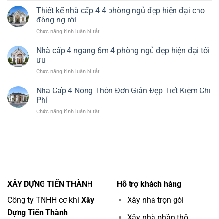
Rẻ
Nhà
Hiện
Thiết kế nhà cấp 4 4 phòng ngủ đẹp hiện đại cho
Đẹp
Cấp
Đại
đông người
4
Tiết
ở
Chức năng bình luận bị tắt
120m2
Kiệm
Thiết
3
Chi
kế
Nhà cấp 4 ngang 6m 4 phòng ngủ đẹp hiện đại tối
Phòng
Phí
nhà
Ngủ
ưu
cấp
1
ở
Chức năng bình luận bị tắt
4
Thờ
Nhà
4
Đẹp
cấp
Nhà Cấp 4 Nông Thôn Đơn Giản Đẹp Tiết Kiệm Chi
phòng
Hiện
4
ngủ
Phí
Đại
ngang
đẹp
ở
Chức năng bình luận bị tắt
6m
hiện
Nhà
4
đại
Cấp
phòng
cho
4
ngủ
đông
Nông
đẹp
người
Thôn
hiện
Đơn
đại
Giản
tối
Đẹp
ưu
XÂY DỰNG TIẾN THÀNH
Hỗ trợ khách hàng
Tiết
Kiệm
Công ty TNHH cơ khí
Xây
Xây nhà trọn gói
Chi
Dựng Tiến Thành
Phí
Xây nhà phần thô