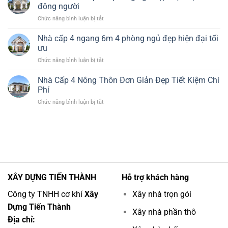
Cấp
Đại
đông người
4
Tiết
ở
Chức năng bình luận bị tắt
120m2
Kiệm
Thiết
3
Chi
kế
Nhà cấp 4 ngang 6m 4 phòng ngủ đẹp hiện đại tối
Phòng
Phí
nhà
Ngủ
ưu
cấp
1
ở
Chức năng bình luận bị tắt
4
Thờ
Nhà
4
Đẹp
cấp
Nhà Cấp 4 Nông Thôn Đơn Giản Đẹp Tiết Kiệm Chi
phòng
Hiện
4
ngủ
Phí
Đại
ngang
đẹp
ở
Chức năng bình luận bị tắt
6m
hiện
Nhà
4
đại
Cấp
phòng
cho
4
ngủ
đông
Nông
đẹp
người
Thôn
hiện
Đơn
đại
Giản
tối
Đẹp
ưu
XÂY DỰNG TIẾN THÀNH
Hỗ trợ khách hàng
Tiết
Kiệm
Công ty TNHH cơ khí
Xây
Xây nhà trọn gói
Chi
Dựng Tiến Thành
Phí
Xây nhà phần thô
Địa chỉ: