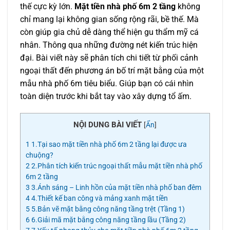
thế cực kỳ lớn.
Mặt tiền nhà phố 6m 2 tầng
không
chỉ mang lại không gian sống rộng rãi, bề thế. Mà
còn giúp gia chủ dễ dàng thể hiện gu thẩm mỹ cá
nhân. Thông qua những đường nét kiến trúc hiện
đại. Bài viết này sẽ phân tích chi tiết từ phối cảnh
ngoại thất đến phương án bố trí mặt bằng của một
mẫu nhà phố 6m tiêu biểu. Giúp bạn có cái nhìn
toàn diện trước khi bắt tay vào xây dựng tổ ấm.
NỘI DUNG BÀI VIẾT
[
Ẩn
]
1
1.Tại sao mặt tiền nhà phố 6m 2 tầng lại được ưa
chuộng?
2
2.Phân tích kiến trúc ngoại thất mẫu mặt tiền nhà phố
6m 2 tầng
3
3.Ánh sáng – Linh hồn của mặt tiền nhà phố ban đêm
4
4.Thiết kế ban công và mảng xanh mặt tiền
5
5.Bản vẽ mặt bằng công năng tầng trệt (Tầng 1)
6
6.Giải mã mặt bằng công năng tầng lầu (Tầng 2)