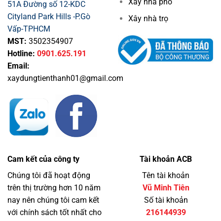
Xây nhà phố
51A Đường số 12-KDC
Cityland Park Hills -P.Gò
Xây nhà trọ
Vấp-TPHCM
MST:
3502354907
Hotline:
0901.625.191
Email:
xaydungtienthanh01@gmail.com
Cam kết của công ty
Tài khoản ACB
Chúng tôi đã hoạt động
Tên tài khoản
trên thị trường hơn 10 năm
Vũ Minh Tiên
nay nên chúng tôi cam kết
Số tài khoản
với chính sách tốt nhất cho
216144939