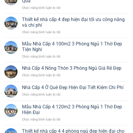
Quả
4
ở
Chức năng bình luận bị tắt
Đẹp
Nhà
4
Cấp
Thiết kế nhà cấp 4 đẹp hiện đại tối ưu công năng
Phòng
4
Ngủ
và chi phí
Đơn
Hiện
ở
Chức năng bình luận bị tắt
Giản
Đại
Thiết
Nhất
Đáng
kế
Mẫu Nhà Cấp 4 100m2 3 Phòng Ngủ 1 Thờ Đẹp
Đẹp
Xây
nhà
Bền
Tiện Nghi
cấp
Chi
ở
Chức năng bình luận bị tắt
4
Phí
Mẫu
đẹp
Hiệu
Nhà
Nhà Cấp 4 Nông Thôn 3 Phòng Ngủ Giá Rẻ Đẹp
hiện
Quả
Cấp
đại
ở
Chức năng bình luận bị tắt
4
tối
Nhà
100m2
ưu
Cấp
Nhà Cấp 4 Ở Quê Đẹp Hiện Đại Tiết Kiệm Chi Phí
3
công
4
Phòng
năng
ở
Chức năng bình luận bị tắt
Nông
Ngủ
và
Nhà
Thôn
1
chi
Cấp
3
Mẫu Nhà Cấp 4 120m2 3 Phòng Ngủ 1 Thờ Đẹp
Thờ
phí
4
Phòng
Hiện Đại
Đẹp
Ở
Ngủ
Tiện
ở
Chức năng bình luận bị tắt
Quê
Giá
Nghi
Mẫu
Đẹp
Rẻ
Nhà
Hiện
Thiết kế nhà cấp 4 4 phòng ngủ đẹp hiện đại cho
Đẹp