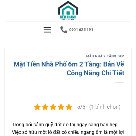
Bỏ
qua
nội
dung
0901 625 191
MẪU NHÀ 2 TẦNG ĐẸP
Mặt Tiền Nhà Phố 6m 2 Tầng: Bản Vẽ
Công Năng Chi Tiết
5/5 - (1 bình chọn)
Trong bối cảnh quỹ đất đô thị ngày càng hạn hẹp.
Việc sở hữu một lô đất có chiều ngang 6m là một lợi