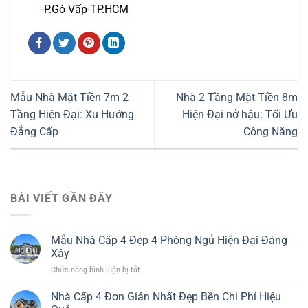
-P.Gò Vấp-TP.HCM
Mẫu Nhà Mặt Tiền 7m 2
Nhà 2 Tầng Mặt Tiền 8m
Tầng Hiện Đại: Xu Hướng
Hiện Đại nở hậu: Tối Ưu
Đẳng Cấp
Công Năng
BÀI VIẾT GẦN ĐÂY
Mẫu Nhà Cấp 4 Đẹp 4 Phòng Ngủ Hiện Đại Đáng
Xây
ở
Chức năng bình luận bị tắt
Mẫu
Nhà
Nhà Cấp 4 Đơn Giản Nhất Đẹp Bền Chi Phí Hiệu
Cấp