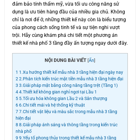
đảm bảo tính thẩm mỹ, vừa tối ưu công năng sử
dụng là ưu tiên hàng đầu của nhiều gia chủ. Không
chỉ là nơi để ở, những thiết kế này còn là biểu tượng
của phong cách sống tinh tế và sự tiện nghi vượt
trội. Hãy cùng khám phá chi tiết một phương án
thiết kế nhà phố 3 tầng đầy ấn tượng ngay dưới đây.
NỘI DUNG BÀI VIẾT
[
Ẩn
]
1
1.Xu hướng thiết kế mẫu nhà 3 tầng hiện đại ngày nay
2
2.Phân tích kiến trúc mặt tiền mẫu nhà 3 tầng hiện đại
3
3.Giải pháp mặt bằng công năng tầng trệt (Tầng 1)
4
4.Thiết kế không gian nghỉ ngơi tại Lầu 1
5
5.Tối ưu hóa không gian Lầu 2 và Sân thượng
6
6.Chi tiết mái và hệ thống kỹ thuật
7
7.Chi tiết vật liệu và màu sắc trong mẫu nhà 3 tầng
hiện đại
8
8.Giải pháp ánh sáng và thông tầng trong kiến trúc
nhà phố
9
9.Yếu tố phong thủy trong thiết kế mẫu nhà 3 tầng