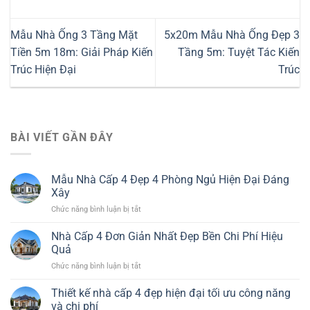
Mẫu Nhà Ống 3 Tầng Mặt
5x20m Mẫu Nhà Ống Đẹp 3
Tiền 5m 18m: Giải Pháp Kiến
Tầng 5m: Tuyệt Tác Kiến
Trúc Hiện Đại
Trúc
BÀI VIẾT GẦN ĐÂY
Mẫu Nhà Cấp 4 Đẹp 4 Phòng Ngủ Hiện Đại Đáng
Xây
ở
Chức năng bình luận bị tắt
Mẫu
Nhà
Nhà Cấp 4 Đơn Giản Nhất Đẹp Bền Chi Phí Hiệu
Cấp
Quả
4
ở
Chức năng bình luận bị tắt
Đẹp
Nhà
4
Cấp
Thiết kế nhà cấp 4 đẹp hiện đại tối ưu công năng
Phòng
4
Ngủ
và chi phí