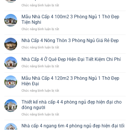
Đơn
Hiện
ở
Chức năng bình luận bị tắt
Giản
Đại
Thiết
Nhất
Đáng
kế
Mẫu Nhà Cấp 4 100m2 3 Phòng Ngủ 1 Thờ Đẹp
Đẹp
Xây
nhà
Bền
Tiện Nghi
cấp
Chi
ở
Chức năng bình luận bị tắt
4
Phí
Mẫu
đẹp
Hiệu
Nhà
Nhà Cấp 4 Nông Thôn 3 Phòng Ngủ Giá Rẻ Đẹp
hiện
Quả
Cấp
đại
ở
Chức năng bình luận bị tắt
4
tối
Nhà
100m2
ưu
Cấp
Nhà Cấp 4 Ở Quê Đẹp Hiện Đại Tiết Kiệm Chi Phí
3
công
4
Phòng
năng
ở
Chức năng bình luận bị tắt
Nông
Ngủ
và
Nhà
Thôn
1
chi
Cấp
3
Mẫu Nhà Cấp 4 120m2 3 Phòng Ngủ 1 Thờ Đẹp
Thờ
phí
4
Phòng
Hiện Đại
Đẹp
Ở
Ngủ
Tiện
ở
Chức năng bình luận bị tắt
Quê
Giá
Nghi
Mẫu
Đẹp
Rẻ
Nhà
Hiện
Thiết kế nhà cấp 4 4 phòng ngủ đẹp hiện đại cho
Đẹp
Cấp
Đại
đông người
4
Tiết
ở
Chức năng bình luận bị tắt
120m2
Kiệm
Thiết
3
Chi
kế
Nhà cấp 4 ngang 6m 4 phòng ngủ đẹp hiện đại tối
Phòng
Phí
nhà
Ngủ