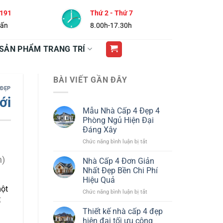
 191
Thứ 2 - Thứ 7
vấn
8.00h-17.30h
SẢN PHẨM TRANG TRÍ
BÀI VIẾT GẦN ĐÂY
 ĐẸP
ới
Mẫu Nhà Cấp 4 Đẹp 4
Phòng Ngủ Hiện Đại
Đáng Xây
ở
Chức năng bình luận bị tắt
Mẫu
Nhà
n)
Nhà Cấp 4 Đơn Giản
Cấp
Nhất Đẹp Bền Chi Phí
4
Hiệu Quả
Đẹp
một
ở
Chức năng bình luận bị tắt
4
Nhà
ổ
Phòng
Cấp
Ngủ
Thiết kế nhà cấp 4 đẹp
à
4
Hiện
hiện đại tối ưu công