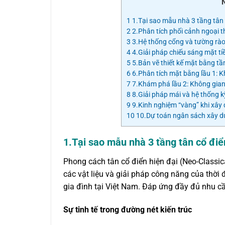
1
1.Tại sao mẫu nhà 3 tầng tân c
2
2.Phân tích phối cảnh ngoại th
3
3.Hệ thống cổng và tường rào 
4
4.Giải pháp chiếu sáng mặt ti
5
5.Bản vẽ thiết kế mặt bằng tầ
6
6.Phân tích mặt bằng lầu 1: K
7
7.Khám phá lầu 2: Không gian
8
8.Giải pháp mái và hệ thống kỹ
9
9.Kinh nghiệm “vàng” khi xây 
10
10.Dự toán ngân sách xây dự
1.Tại sao mẫu nhà 3 tầng tân cổ điể
Phong cách tân cổ điển hiện đại (Neo-Classic
các vật liệu và giải pháp công năng của thời 
gia đình tại Việt Nam. Đáp ứng đầy đủ nhu cầ
Sự tinh tế trong đường nét kiến trúc