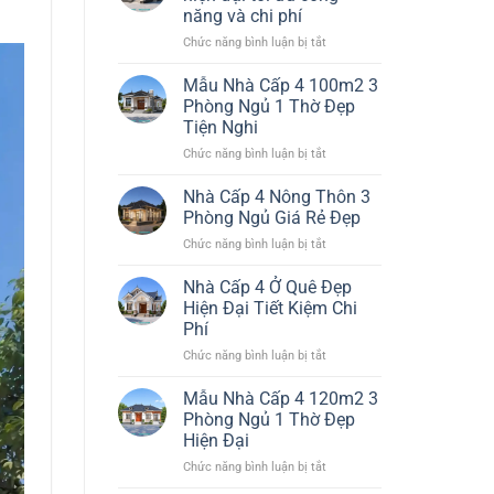
Đơn
Đại
năng và chi phí
Giản
Đáng
ở
Chức năng bình luận bị tắt
Nhất
Xây
Thiết
Đẹp
kế
Bền
Mẫu Nhà Cấp 4 100m2 3
nhà
Chi
Phòng Ngủ 1 Thờ Đẹp
cấp
Phí
Tiện Nghi
4
Hiệu
ở
Chức năng bình luận bị tắt
đẹp
Quả
Mẫu
hiện
Nhà
đại
Nhà Cấp 4 Nông Thôn 3
Cấp
tối
Phòng Ngủ Giá Rẻ Đẹp
4
ưu
ở
Chức năng bình luận bị tắt
100m2
công
Nhà
3
năng
Cấp
Nhà Cấp 4 Ở Quê Đẹp
Phòng
và
4
Ngủ
chi
Hiện Đại Tiết Kiệm Chi
Nông
1
phí
Phí
Thôn
Thờ
ở
Chức năng bình luận bị tắt
3
Đẹp
Nhà
Phòng
Tiện
Cấp
Ngủ
Mẫu Nhà Cấp 4 120m2 3
Nghi
4
Giá
Phòng Ngủ 1 Thờ Đẹp
Ở
Rẻ
Hiện Đại
Quê
Đẹp
ở
Chức năng bình luận bị tắt
Đẹp
Mẫu
Hiện