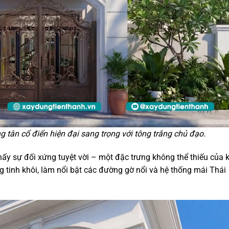
 tân cổ điển hiện đại sang trọng với tông trắng chủ đạo.
hấy sự đối xứng tuyệt vời – một đặc trưng không thể thiếu của 
ắng tinh khôi, làm nổi bật các đường gờ nổi và hệ thống mái Thái