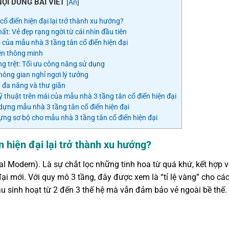
NỘI DUNG BÀI VIẾT
[
Ẩn
]
ổ điển hiện đại lại trở thành xu hướng?
ất: Vẻ đẹp rạng ngời từ cái nhìn đầu tiên
của mẫu nhà 3 tầng tân cổ điển hiện đại
ền thông minh
ng trệt: Tối ưu công năng sử dụng
hông gian nghỉ ngơi lý tưởng
 đa năng và thư giãn
 thuật trên mái của mẫu nhà 3 tầng tân cổ điển hiện đại
dựng mẫu nhà 3 tầng tân cổ điển hiện đại
ng sơ bộ cho mẫu nhà 3 tầng tân cổ điển hiện đại
n hiện đại lại trở thành xu hướng?
al Modern). Là sự chắt lọc những tinh hoa từ quá khứ, kết hợp v
đại mới. Với quy mô 3 tầng, đây được xem là “tỉ lệ vàng” cho cá
u sinh hoạt từ 2 đến 3 thế hệ mà vẫn đảm bảo vẻ ngoài bề thế.