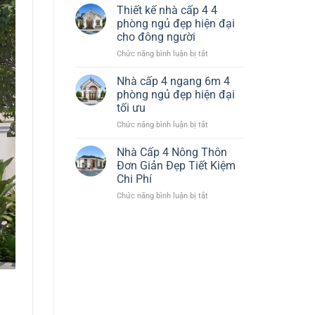
Nhà
Đại
Thiết kế nhà cấp 4 4
Cấp
Tiết
phòng ngủ đẹp hiện đại
4
Kiệm
cho đông người
120m2
Chi
ở
Chức năng bình luận bị tắt
3
Phí
Thiết
Phòng
kế
Ngủ
Nhà cấp 4 ngang 6m 4
nhà
1
phòng ngủ đẹp hiện đại
cấp
Thờ
tối ưu
4
Đẹp
ở
Chức năng bình luận bị tắt
4
Hiện
Nhà
phòng
Đại
cấp
ngủ
Nhà Cấp 4 Nông Thôn
4
đẹp
Đơn Giản Đẹp Tiết Kiệm
ngang
hiện
Chi Phí
6m
đại
ở
Chức năng bình luận bị tắt
4
cho
Nhà
phòng
đông
Cấp
ngủ
người
4
đẹp
Nông
hiện
Thôn
đại
Đơn
tối
Giản
ưu
Đẹp
Tiết
Kiệm