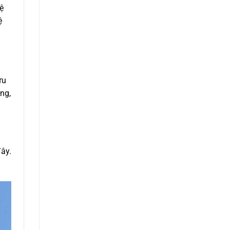
ệ
ệ
ưu
ng,
ây.