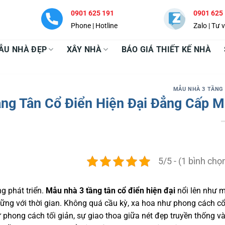
0901 625 191
0901 625
Phone | Hotline
Zalo | Tư 
ẪU NHÀ ĐẸP
XÂY NHÀ
BÁO GIÁ THIẾT KẾ NHÀ
MẪU NHÀ 3 TẦNG
ng Tân Cổ Điển Hiện Đại Đẳng Cấp M
5/5 - (1 bình chọ
g phát triển.
Mẫu nhà 3 tầng tân cổ điển hiện đại
nổi lên như 
 vững với thời gian. Không quá cầu kỳ, xa hoa như phong cách c
phong cách tối giản, sự giao thoa giữa nét đẹp truyền thống v