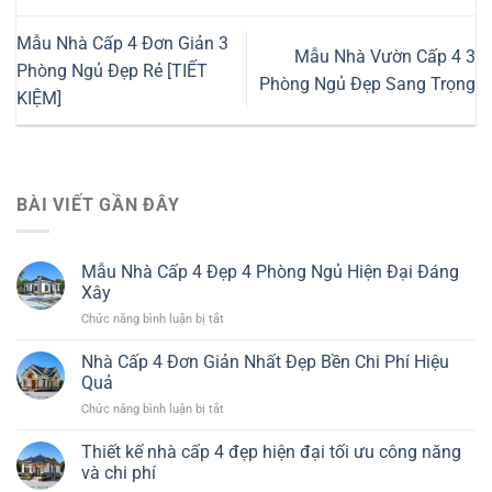
Mẫu Nhà Cấp 4 Đơn Giản 3
Mẫu Nhà Vườn Cấp 4 3
Phòng Ngủ Đẹp Rẻ [TIẾT
Phòng Ngủ Đẹp Sang Trọng
KIỆM]
BÀI VIẾT GẦN ĐÂY
Mẫu Nhà Cấp 4 Đẹp 4 Phòng Ngủ Hiện Đại Đáng
Xây
ở
Chức năng bình luận bị tắt
Mẫu
Nhà
Nhà Cấp 4 Đơn Giản Nhất Đẹp Bền Chi Phí Hiệu
Cấp
Quả
4
ở
Chức năng bình luận bị tắt
Đẹp
Nhà
4
Cấp
Thiết kế nhà cấp 4 đẹp hiện đại tối ưu công năng
Phòng
4
Ngủ
và chi phí
Đơn
Hiện