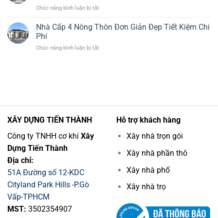
cấp
1
ở
Chức năng bình luận bị tắt
4
Thờ
Nhà
4
Đẹp
cấp
Nhà Cấp 4 Nông Thôn Đơn Giản Đẹp Tiết Kiệm Chi
phòng
Hiện
4
ngủ
Phí
Đại
ngang
đẹp
ở
Chức năng bình luận bị tắt
6m
hiện
Nhà
4
đại
Cấp
phòng
cho
4
ngủ
đông
Nông
đẹp
người
Thôn
hiện
Đơn
đại
Giản
tối
Đẹp
ưu
XÂY DỰNG TIẾN THÀNH
Hỗ trợ khách hàng
Tiết
Kiệm
Công ty TNHH cơ khí
Xây
Xây nhà trọn gói
Chi
Dựng Tiến Thành
Phí
Xây nhà phần thô
Địa chỉ:
Xây nhà phố
51A Đường số 12-KDC
Cityland Park Hills -P.Gò
Xây nhà trọ
Vấp-TPHCM
MST:
3502354907