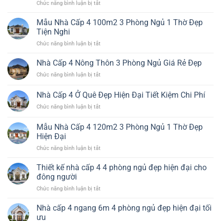
ở
Chức năng bình luận bị tắt
Giản
Đại
Thiết
Nhất
Đáng
kế
Mẫu Nhà Cấp 4 100m2 3 Phòng Ngủ 1 Thờ Đẹp
Đẹp
Xây
nhà
Bền
Tiện Nghi
cấp
Chi
ở
Chức năng bình luận bị tắt
4
Phí
Mẫu
đẹp
Hiệu
Nhà
Nhà Cấp 4 Nông Thôn 3 Phòng Ngủ Giá Rẻ Đẹp
hiện
Quả
Cấp
đại
ở
Chức năng bình luận bị tắt
4
tối
Nhà
100m2
ưu
Cấp
Nhà Cấp 4 Ở Quê Đẹp Hiện Đại Tiết Kiệm Chi Phí
3
công
4
Phòng
năng
ở
Chức năng bình luận bị tắt
Nông
Ngủ
và
Nhà
Thôn
1
chi
Cấp
3
Mẫu Nhà Cấp 4 120m2 3 Phòng Ngủ 1 Thờ Đẹp
Thờ
phí
4
Phòng
Hiện Đại
Đẹp
Ở
Ngủ
Tiện
ở
Chức năng bình luận bị tắt
Quê
Giá
Nghi
Mẫu
Đẹp
Rẻ
Nhà
Hiện
Thiết kế nhà cấp 4 4 phòng ngủ đẹp hiện đại cho
Đẹp
Cấp
Đại
đông người
4
Tiết
ở
Chức năng bình luận bị tắt
120m2
Kiệm
Thiết
3
Chi
kế
Nhà cấp 4 ngang 6m 4 phòng ngủ đẹp hiện đại tối
Phòng
Phí
nhà
Ngủ
ưu