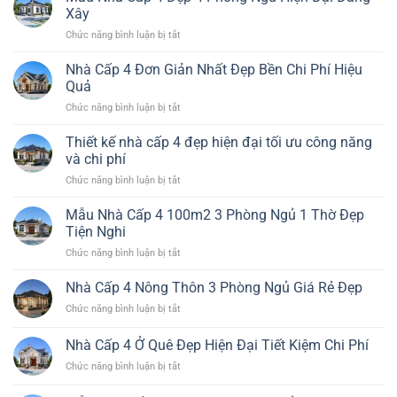
Xây
ở
Chức năng bình luận bị tắt
Mẫu
Nhà
Nhà Cấp 4 Đơn Giản Nhất Đẹp Bền Chi Phí Hiệu
Cấp
Quả
4
ở
Chức năng bình luận bị tắt
Đẹp
Nhà
4
Cấp
Thiết kế nhà cấp 4 đẹp hiện đại tối ưu công năng
Phòng
4
Ngủ
và chi phí
Đơn
Hiện
ở
Chức năng bình luận bị tắt
Giản
Đại
Thiết
Nhất
Đáng
kế
Mẫu Nhà Cấp 4 100m2 3 Phòng Ngủ 1 Thờ Đẹp
Đẹp
Xây
nhà
Bền
Tiện Nghi
cấp
Chi
ở
Chức năng bình luận bị tắt
4
Phí
Mẫu
đẹp
Hiệu
Nhà
Nhà Cấp 4 Nông Thôn 3 Phòng Ngủ Giá Rẻ Đẹp
hiện
Quả
Cấp
đại
ở
Chức năng bình luận bị tắt
4
tối
Nhà
100m2
ưu
Cấp
Nhà Cấp 4 Ở Quê Đẹp Hiện Đại Tiết Kiệm Chi Phí
3
công
4
Phòng
năng
ở
Chức năng bình luận bị tắt
Nông
Ngủ
và
Nhà
Thôn
1
chi
Cấp