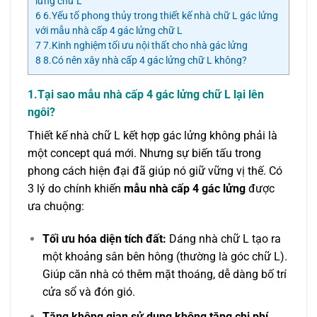
lửng chữ L
6
6.Yếu tố phong thủy trong thiết kế nhà chữ L gác lửng
với mẫu nhà cấp 4 gác lửng chữ L
7
7.Kinh nghiệm tối ưu nội thất cho nhà gác lửng
8
8.Có nên xây nhà cấp 4 gác lửng chữ L không?
1.Tại sao mẫu nhà cấp 4 gác lửng chữ L lại lên
ngôi?
Thiết kế nhà chữ L kết hợp gác lửng không phải là
một concept quá mới. Nhưng sự biến tấu trong
phong cách hiện đại đã giúp nó giữ vững vị thế. Có
3 lý do chính khiến
mẫu nhà cấp 4 gác lửng
được
ưa chuộng:
Tối ưu hóa diện tích đất:
Dáng nhà chữ L tạo ra
một khoảng sân bên hông (thường là góc chữ L).
Giúp căn nhà có thêm mặt thoáng, dễ dàng bố trí
cửa sổ và đón gió.
Tăng không gian sử dụng không tăng chi phí