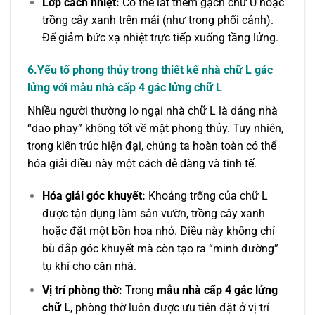
Lớp cách nhiệt:
Có thể lát thêm gạch chữ U hoặc
trồng cây xanh trên mái (như trong phối cảnh).
Để giảm bức xạ nhiệt trực tiếp xuống tầng lửng.
6.Yếu tố phong thủy trong thiết kế nhà chữ L gác
lửng
với mẫu nhà cấp 4 gác lửng chữ L
Nhiều người thường lo ngại nhà chữ L là dáng nhà
“dao phay” không tốt về mặt phong thủy. Tuy nhiên,
trong kiến trúc hiện đại, chúng ta hoàn toàn có thể
hóa giải điều này một cách dễ dàng và tinh tế.
Hóa giải góc khuyết:
Khoảng trống của chữ L
được tận dụng làm sân vườn, trồng cây xanh
hoặc đặt một bồn hoa nhỏ. Điều này không chỉ
bù đắp góc khuyết mà còn tạo ra “minh đường”
tụ khí cho căn nhà.
Vị trí phòng thờ:
Trong
mẫu nhà cấp 4 gác lửng
chữ L
, phòng thờ luôn được ưu tiên đặt ở vị trí