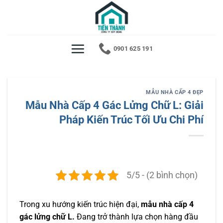
Bỏ
qua
nội
dung
0901 625 191
MẪU NHÀ CẤP 4 ĐẸP
Mẫu Nhà Cấp 4 Gác Lửng Chữ L: Giải
Pháp Kiến Trúc Tối Ưu Chi Phí
5/5 - (2 bình chọn)
Trong xu hướng kiến trúc hiện đại,
mẫu nhà cấp 4
gác lửng chữ L.
Đang trở thành lựa chọn hàng đầu