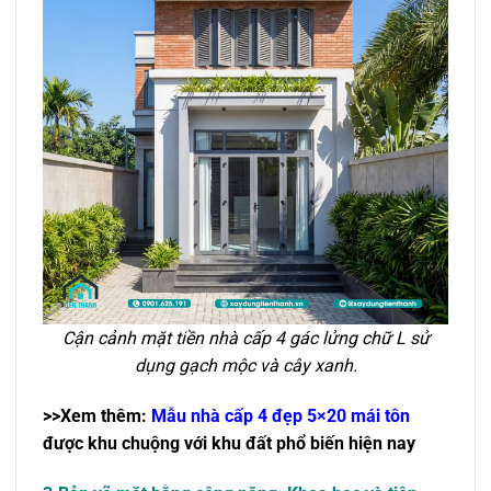
Cận cảnh mặt tiền nhà cấp 4 gác lửng chữ L sử
dụng gạch mộc và cây xanh.
>>Xem thêm:
Mẫu nhà cấp 4 đẹp 5×20 mái tôn
được khu chuộng với khu đất phổ biến hiện nay