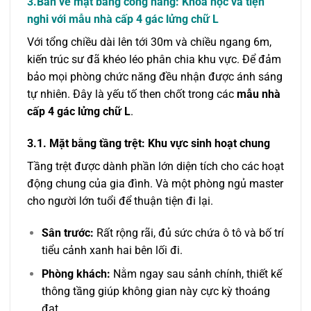
3.Bản vẽ mặt bằng công năng: Khoa học và tiện
nghi với mẫu nhà cấp 4 gác lửng chữ L
Với tổng chiều dài lên tới 30m và chiều ngang 6m,
kiến trúc sư đã khéo léo phân chia khu vực. Để đảm
bảo mọi phòng chức năng đều nhận được ánh sáng
tự nhiên. Đây là yếu tố then chốt trong các
mẫu nhà
cấp 4 gác lửng chữ L
.
3.1. Mặt bằng tầng trệt: Khu vực sinh hoạt chung
Tầng trệt được dành phần lớn diện tích cho các hoạt
động chung của gia đình. Và một phòng ngủ master
cho người lớn tuổi để thuận tiện đi lại.
Sân trước:
Rất rộng rãi, đủ sức chứa ô tô và bố trí
tiểu cảnh xanh hai bên lối đi.
Phòng khách:
Nằm ngay sau sảnh chính, thiết kế
thông tầng giúp không gian này cực kỳ thoáng
đạt.