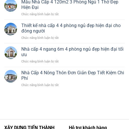
3
Mẫu Nhà Cấp 4 120m2 3 Phòng Ngủ 1 Thờ Đẹp
Thờ
phí
4
Phòng
Hiện Đại
Đẹp
Ở
Ngủ
Tiện
ở
Chức năng bình luận bị tắt
Quê
Giá
Nghi
Mẫu
Đẹp
Rẻ
Nhà
Hiện
Thiết kế nhà cấp 4 4 phòng ngủ đẹp hiện đại cho
Đẹp
Cấp
Đại
đông người
4
Tiết
ở
Chức năng bình luận bị tắt
120m2
Kiệm
Thiết
3
Chi
kế
Nhà cấp 4 ngang 6m 4 phòng ngủ đẹp hiện đại tối
Phòng
Phí
nhà
Ngủ
ưu
cấp
1
ở
Chức năng bình luận bị tắt
4
Thờ
Nhà
4
Đẹp
cấp
Nhà Cấp 4 Nông Thôn Đơn Giản Đẹp Tiết Kiệm Chi
phòng
Hiện
4
ngủ
Phí
Đại
ngang
đẹp
ở
Chức năng bình luận bị tắt
6m
hiện
Nhà
4
đại
Cấp
phòng
cho
4
ngủ
đông
Nông
đẹp
người
Thôn
hiện
Đơn
đại
Giản
tối
Đẹp
ưu
XÂY DỰNG TIẾN THÀNH
Hỗ trợ khách hàng
Tiết