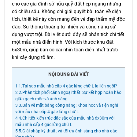
cho các gia đình sở hữu quỹ đất hẹp ngang nhưng
có chiều sâu. Không chỉ giải quyết bài toán về diện
tích, thiết kế này còn mang đến vẻ đẹp thẩm mỹ độc
đáo. Sự thông thoáng tự nhiên và công năng sử
dụng vượt trội. Bài viết dưới đây sẽ phân tích chi tiết
một mẫu nhà điển hình. Với kích thước khu đất
6x30m, giúp bạn có cái nhìn toàn diện nhất trước
khi xây dựng tổ ấm.
NỘI DUNG BÀI VIẾT
1
1.Tại sao mẫu nhà cấp 4 gác lửng chữ L lại lên ngôi?
2
2.Phân tích phối cảnh ngoại thất: Sự kết hợp hoàn hảo
giữa gạch mộc và ánh sáng
3
3.Bản vẽ mặt bằng công năng: Khoa học và tiện nghi
với mẫu nhà cấp 4 gác lửng chữ L
4
4.Chi tiết kiến trúc đặc sắc của mẫu nhà 6x30m với
mẫu nhà cấp 4 gác lửng chữ L
5
5.Giải pháp kỹ thuật và tối ưu ánh sáng cho nhà gác