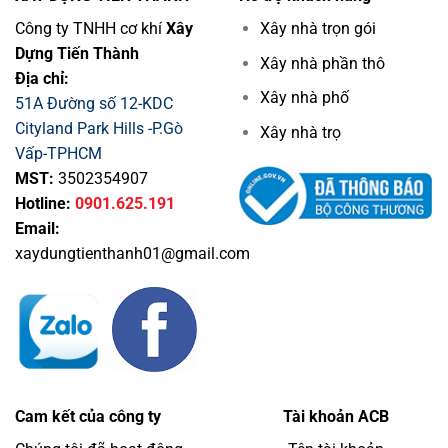
Kiệm
Công ty TNHH cơ khí
Xây
Xây nhà trọn gói
Chi
Dựng Tiến Thành
Phí
Xây nhà phần thô
Địa chỉ:
Xây nhà phố
51A Đường số 12-KDC
Cityland Park Hills -P.Gò
Xây nhà trọ
Vấp-TPHCM
MST:
3502354907
Hotline:
0901.625.191
Email:
xaydungtienthanh01@gmail.com
Cam kết của công ty
Tài khoản ACB