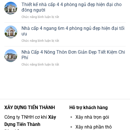
Nhà
Hiện
Thiết kế nhà cấp 4 4 phòng ngủ đẹp hiện đại cho
Đẹp
Cấp
Đại
đông người
4
Tiết
ở
Chức năng bình luận bị tắt
120m2
Kiệm
Thiết
3
Chi
kế
Nhà cấp 4 ngang 6m 4 phòng ngủ đẹp hiện đại tối
Phòng
Phí
nhà
Ngủ
ưu
cấp
1
ở
Chức năng bình luận bị tắt
4
Thờ
Nhà
4
Đẹp
cấp
Nhà Cấp 4 Nông Thôn Đơn Giản Đẹp Tiết Kiệm Chi
phòng
Hiện
4
ngủ
Phí
Đại
ngang
đẹp
ở
Chức năng bình luận bị tắt
6m
hiện
Nhà
4
đại
Cấp
phòng
cho
4
ngủ
đông
Nông
đẹp
người
Thôn
hiện
Đơn
đại
Giản
tối
Đẹp
ưu
XÂY DỰNG TIẾN THÀNH
Hỗ trợ khách hàng
Tiết
Kiệm
Công ty TNHH cơ khí
Xây
Xây nhà trọn gói
Chi
Dựng Tiến Thành
Phí
Xây nhà phần thô