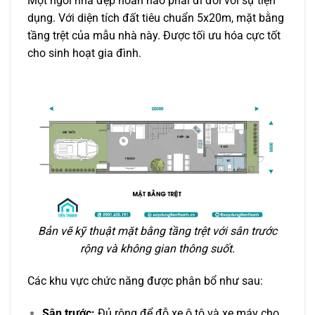
Một ngôi nhà đẹp hoàn hảo phải đi đôi với sự tiện
dụng. Với diện tích đất tiêu chuẩn 5x20m, mặt bằng
tầng trệt của mẫu nhà này. Được tối ưu hóa cực tốt
cho sinh hoạt gia đình.
Bản vẽ kỹ thuật mặt bằng tầng trệt với sân trước
rộng và không gian thông suốt.
Các khu vực chức năng được phân bổ như sau:
Sân trước:
Đủ rộng để đỗ xe ô tô và xe máy cho