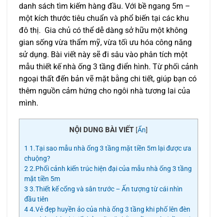
danh sách tìm kiếm hàng đầu. Với bề ngang 5m –
một kích thước tiêu chuẩn và phổ biến tại các khu
đô thị. Gia chủ có thể dễ dàng sở hữu một không
gian sống vừa thẩm mỹ, vừa tối ưu hóa công năng
sử dụng. Bài viết này sẽ đi sâu vào phân tích một
mẫu thiết kế nhà ống 3 tầng điển hình. Từ phối cảnh
ngoại thất đến bản vẽ mặt bằng chi tiết, giúp bạn có
thêm nguồn cảm hứng cho ngôi nhà tương lai của
mình.
NỘI DUNG BÀI VIẾT
[
Ẩn
]
1
1.Tại sao mẫu nhà ống 3 tầng mặt tiền 5m lại được ưa
chuộng?
2
2.Phối cảnh kiến trúc hiện đại của mẫu nhà ống 3 tầng
mặt tiền 5m
3
3.Thiết kế cổng và sân trước – Ấn tượng từ cái nhìn
đầu tiên
4
4.Vẻ đẹp huyền ảo của nhà ống 3 tầng khi phố lên đèn