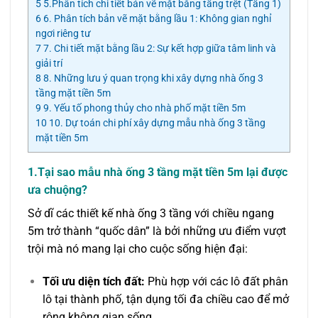
5
5.Phân tích chi tiết bản vẽ mặt bằng tầng trệt (Tầng 1)
6
6. Phân tích bản vẽ mặt bằng lầu 1: Không gian nghỉ
ngơi riêng tư
7
7. Chi tiết mặt bằng lầu 2: Sự kết hợp giữa tâm linh và
giải trí
8
8. Những lưu ý quan trọng khi xây dựng nhà ống 3
tầng mặt tiền 5m
9
9. Yếu tố phong thủy cho nhà phố mặt tiền 5m
10
10. Dự toán chi phí xây dựng mẫu nhà ống 3 tầng
mặt tiền 5m
1.Tại sao mẫu nhà ống 3 tầng mặt tiền 5m lại được
ưa chuộng?
Sở dĩ các thiết kế nhà ống 3 tầng với chiều ngang
5m trở thành “quốc dân” là bởi những ưu điểm vượt
trội mà nó mang lại cho cuộc sống hiện đại:
Tối ưu diện tích đất:
Phù hợp với các lô đất phân
lô tại thành phố, tận dụng tối đa chiều cao để mở
rộng không gian sống.