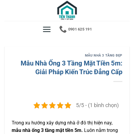
Bỏ
qua
nội
dung
0901 625 191
MẪU NHÀ 3 TẦNG ĐẸP
Mẫu Nhà Ống 3 Tầng Mặt Tiền 5m:
Giải Pháp Kiến Trúc Đẳng Cấp
5/5 - (1 bình chọn)
Trong xu hướng xây dựng nhà ở đô thị hiện nay,
mẫu nhà ống 3 tầng mặt tiền 5m.
Luôn nằm trong