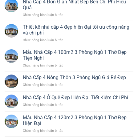
Nhà Cấp 4 Đơn Giản Nhất Đẹp Bền Chi Phí Hiệu
Cấp
Quả
4
ở
Chức năng bình luận bị tắt
Đẹp
Nhà
4
Cấp
Thiết kế nhà cấp 4 đẹp hiện đại tối ưu công năng
Phòng
4
Ngủ
và chi phí
Đơn
Hiện
ở
Chức năng bình luận bị tắt
Giản
Đại
Thiết
Nhất
Đáng
kế
Mẫu Nhà Cấp 4 100m2 3 Phòng Ngủ 1 Thờ Đẹp
Đẹp
Xây
nhà
Bền
Tiện Nghi
cấp
Chi
ở
Chức năng bình luận bị tắt
4
Phí
Mẫu
đẹp
Hiệu
Nhà
Nhà Cấp 4 Nông Thôn 3 Phòng Ngủ Giá Rẻ Đẹp
hiện
Quả
Cấp
đại
ở
Chức năng bình luận bị tắt
4
tối
Nhà
100m2
ưu
Cấp
Nhà Cấp 4 Ở Quê Đẹp Hiện Đại Tiết Kiệm Chi Phí
3
công
4
Phòng
năng
ở
Chức năng bình luận bị tắt
Nông
Ngủ
và
Nhà
Thôn
1
chi
Cấp
3
Mẫu Nhà Cấp 4 120m2 3 Phòng Ngủ 1 Thờ Đẹp
Thờ
phí
4
Phòng
Hiện Đại
Đẹp
Ở
Ngủ
Tiện
ở
Chức năng bình luận bị tắt
Quê
Giá
Nghi
Mẫu
Đẹp
Rẻ