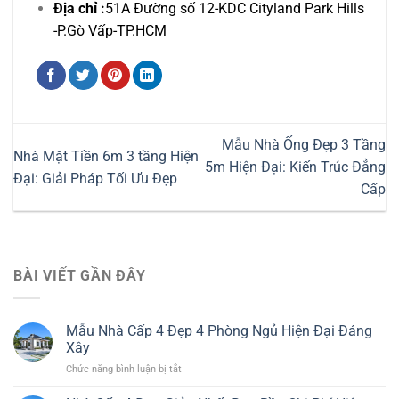
Địa chỉ :
51A Đường số 12-KDC Cityland Park Hills
-P.Gò Vấp-TP.HCM
Mẫu Nhà Ống Đẹp 3 Tầng
Nhà Mặt Tiền 6m 3 tầng Hiện
5m Hiện Đại: Kiến Trúc Đẳng
Đại: Giải Pháp Tối Ưu Đẹp
Cấp
BÀI VIẾT GẦN ĐÂY
Mẫu Nhà Cấp 4 Đẹp 4 Phòng Ngủ Hiện Đại Đáng
Xây
ở
Chức năng bình luận bị tắt
Mẫu
Nhà