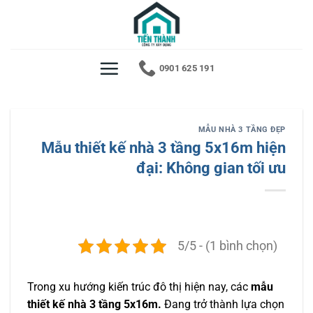
Bỏ
qua
nội
dung
0901 625 191
MẪU NHÀ 3 TẦNG ĐẸP
Mẫu thiết kế nhà 3 tầng 5x16m hiện
đại: Không gian tối ưu
5/5 - (1 bình chọn)
Trong xu hướng kiến trúc đô thị hiện nay, các
mẫu
thiết kế nhà 3 tầng 5x16m.
Đang trở thành lựa chọn