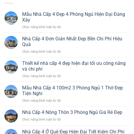
Mẫu Nhà Cấp 4 Đẹp 4 Phòng Ngủ Hiện Đại Đáng
Xây
ở
Chức năng bình luận bị tắt
Mẫu
Nhà
Nhà Cấp 4 Đơn Giản Nhất Đẹp Bền Chi Phí Hiệu
Cấp
Quả
4
ở
Chức năng bình luận bị tắt
Đẹp
Nhà
4
Cấp
Thiết kế nhà cấp 4 đẹp hiện đại tối ưu công năng
Phòng
4
Ngủ
và chi phí
Đơn
Hiện
ở
Chức năng bình luận bị tắt
Giản
Đại
Thiết
Nhất
Đáng
kế
Mẫu Nhà Cấp 4 100m2 3 Phòng Ngủ 1 Thờ Đẹp
Đẹp
Xây
nhà
Bền
Tiện Nghi
cấp
Chi
ở
Chức năng bình luận bị tắt
4
Phí
Mẫu
đẹp
Hiệu
Nhà
Nhà Cấp 4 Nông Thôn 3 Phòng Ngủ Giá Rẻ Đẹp
hiện
Quả
Cấp
đại
ở
Chức năng bình luận bị tắt
4
tối
Nhà
100m2
ưu
Cấp
Nhà Cấp 4 Ở Quê Đẹp Hiện Đại Tiết Kiệm Chi Phí
3
công