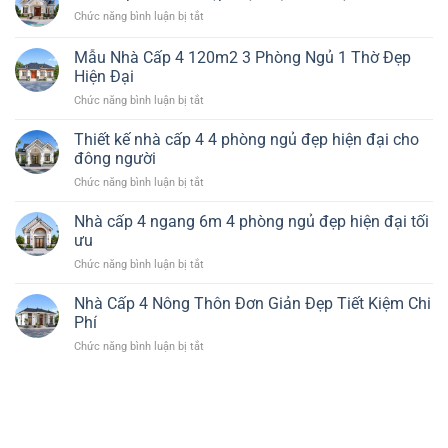
4
Phòng
năng
ở
Chức năng bình luận bị tắt
Nông
Ngủ
và
Nhà
Thôn
1
chi
Cấp
3
Mẫu Nhà Cấp 4 120m2 3 Phòng Ngủ 1 Thờ Đẹp
Thờ
phí
4
Phòng
Hiện Đại
Đẹp
Ở
Ngủ
Tiện
ở
Chức năng bình luận bị tắt
Quê
Giá
Nghi
Mẫu
Đẹp
Rẻ
Nhà
Hiện
Thiết kế nhà cấp 4 4 phòng ngủ đẹp hiện đại cho
Đẹp
Cấp
Đại
đông người
4
Tiết
ở
Chức năng bình luận bị tắt
120m2
Kiệm
Thiết
3
Chi
kế
Nhà cấp 4 ngang 6m 4 phòng ngủ đẹp hiện đại tối
Phòng
Phí
nhà
Ngủ
ưu
cấp
1
ở
Chức năng bình luận bị tắt
4
Thờ
Nhà
4
Đẹp
cấp
Nhà Cấp 4 Nông Thôn Đơn Giản Đẹp Tiết Kiệm Chi
phòng
Hiện
4
ngủ
Phí
Đại
ngang
đẹp
ở
Chức năng bình luận bị tắt
6m
hiện
Nhà
4
đại
Cấp
phòng
cho
4
ngủ
đông
Nông
đẹp
người
Thôn
hiện
Đơn