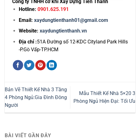
Công ty TNHH cơ khí Xây Dựng Tiến Thành
Hotline:
0901.625.191
Email:
xaydungtienthanh01@gmail.com
Website:
xaydungtienthanh.vn
Địa chỉ :
51A Đường số 12-KDC Cityland Park Hills
-P.Gò Vấp-TP.HCM
Bản Vẽ Thiết Kế Nhà 3 Tầng
Mẫu Thiết Kế Nhà 5×20 3
4 Phòng Ngủ:Gia Đình Đông
Phòng Ngủ Hiện Đại: Tối Ưu
Người
BÀI VIẾT GẦN ĐÂY