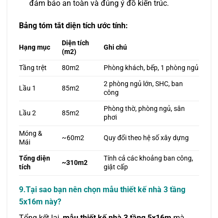
đảm bảo an toàn và đúng ý đồ kiến trúc.
Bảng tóm tắt diện tích ước tính:
Diện tích
Hạng mục
Ghi chú
(m2)
Tầng trệt
80m2
Phòng khách, bếp, 1 phòng ngủ
2 phòng ngủ lớn, SHC, ban
Lầu 1
85m2
công
Phòng thờ, phòng ngủ, sân
Lầu 2
85m2
phơi
Móng &
~60m2
Quy đổi theo hệ số xây dựng
Mái
Tổng diện
Tính cả các khoảng ban công,
~310m2
tích
giật cấp
9.Tại sao bạn nên chọn mẫu thiết kế nhà 3 tầng
5x16m này?
Tổng kết lại,
mẫu thiết kế nhà 3 tầng 5x16m
mà