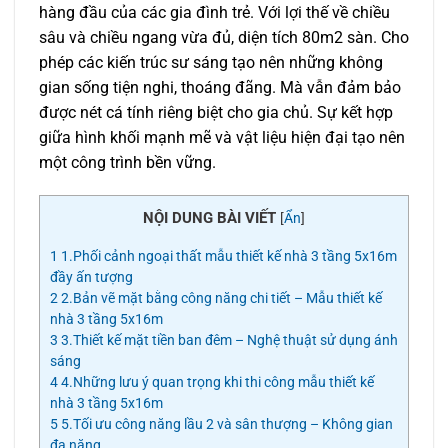
hàng đầu của các gia đình trẻ. Với lợi thế về chiều
sâu và chiều ngang vừa đủ, diện tích 80m2 sàn. Cho
phép các kiến trúc sư sáng tạo nên những không
gian sống tiện nghi, thoáng đãng. Mà vẫn đảm bảo
được nét cá tính riêng biệt cho gia chủ. Sự kết hợp
giữa hình khối mạnh mẽ và vật liệu hiện đại tạo nên
một công trình bền vững.
NỘI DUNG BÀI VIẾT
[
Ẩn
]
1
1.Phối cảnh ngoại thất mẫu thiết kế nhà 3 tầng 5x16m
đầy ấn tượng
2
2.Bản vẽ mặt bằng công năng chi tiết – Mẫu thiết kế
nhà 3 tầng 5x16m
3
3.Thiết kế mặt tiền ban đêm – Nghệ thuật sử dụng ánh
sáng
4
4.Những lưu ý quan trọng khi thi công mẫu thiết kế
nhà 3 tầng 5x16m
5
5.Tối ưu công năng lầu 2 và sân thượng – Không gian
đa năng