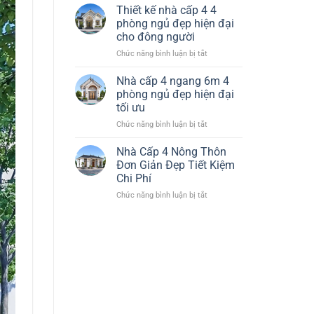
Nhà
Đại
Thiết kế nhà cấp 4 4
Cấp
Tiết
phòng ngủ đẹp hiện đại
4
Kiệm
cho đông người
120m2
Chi
ở
Chức năng bình luận bị tắt
3
Phí
Thiết
Phòng
kế
Ngủ
Nhà cấp 4 ngang 6m 4
nhà
1
phòng ngủ đẹp hiện đại
cấp
Thờ
tối ưu
4
Đẹp
ở
Chức năng bình luận bị tắt
4
Hiện
Nhà
phòng
Đại
cấp
ngủ
Nhà Cấp 4 Nông Thôn
4
đẹp
Đơn Giản Đẹp Tiết Kiệm
ngang
hiện
Chi Phí
6m
đại
ở
Chức năng bình luận bị tắt
4
cho
Nhà
phòng
đông
Cấp
ngủ
người
4
đẹp
Nông
hiện
Thôn
đại
Đơn
tối
Giản
ưu
Đẹp
Tiết
Kiệm