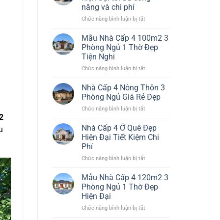
Đơn
Đại
năng và chi phí
Giản
Đáng
ở
Chức năng bình luận bị tắt
Nhất
Xây
Thiết
Đẹp
kế
Bền
Mẫu Nhà Cấp 4 100m2 3
nhà
Chi
Phòng Ngủ 1 Thờ Đẹp
cấp
Phí
Tiện Nghi
4
Hiệu
ở
Chức năng bình luận bị tắt
đẹp
Quả
Mẫu
hiện
Nhà
đại
Nhà Cấp 4 Nông Thôn 3
Cấp
tối
Phòng Ngủ Giá Rẻ Đẹp
4
ưu
ở
Chức năng bình luận bị tắt
100m2
công
2
Nhà
3
năng
Cấp
Nhà Cấp 4 Ở Quê Đẹp
Phòng
và
u
4
Ngủ
chi
Hiện Đại Tiết Kiệm Chi
Nông
1
phí
Phí
Thôn
Thờ
ở
Chức năng bình luận bị tắt
3
Đẹp
Nhà
Phòng
Tiện
Cấp
Ngủ
Mẫu Nhà Cấp 4 120m2 3
Nghi
4
Giá
Phòng Ngủ 1 Thờ Đẹp
Ở
Rẻ
Hiện Đại
Quê
Đẹp
ở
Chức năng bình luận bị tắt
Đẹp
Mẫu
Hiện