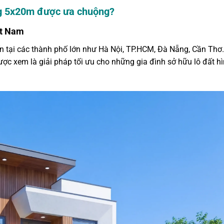
ầng 5x20m được ưa chuộng?
ệt Nam
ến tại các thành phố lớn như Hà Nội, TP.HCM, Đà Nẵng, Cần Thơ
ợc xem là giải pháp tối ưu cho những gia đình sở hữu lô đất h