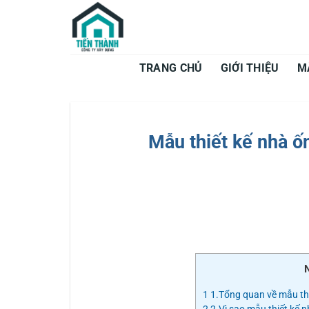
Bỏ
qua
nội
dung
TRANG CHỦ
GIỚI THIỆU
M
Mẫu thiết kế nhà ố
1
1.Tổng quan về mẫu th
2
2.Vì sao mẫu thiết kế