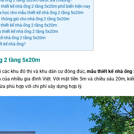
hiết kế nhà ống 2 tầng 5x20m phổ biến hiện nay
a học cho mẫu thiết kế nhà ống 2 tầng 5x20m
à thông gió cho nhà ống 2 tầng 5x20m
 thiết kế nhà ống 2 tầng 5x20m
 thiết kế nhà ống 2 tầng 5x20m
kế nhà ống 2 tầng 5x20m
t kế nhà ống?
ng 2 tầng 5x20m
i các khu đô thị và khu dân cư đông đúc,
mẫu thiết kế nhà ống 
 của nhiều gia đình Việt. Với mặt tiền 5m và chiều sâu 20m, kiể
ừa phù hợp với chi phí xây dựng hợp lý.