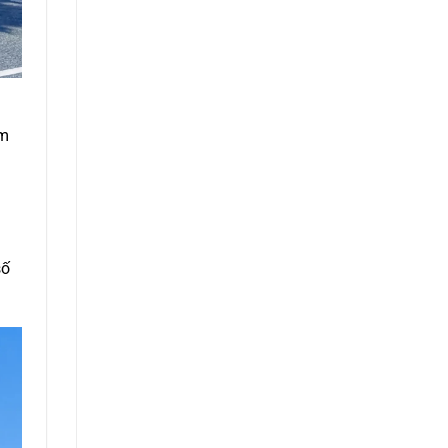
ảm
số