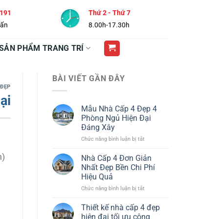
 191
Thứ 2 - Thứ 7
vấn
8.00h-17.30h
SẢN PHẨM TRANG TRÍ
BÀI VIẾT GẦN ĐÂY
 ĐẸP
ại
Mẫu Nhà Cấp 4 Đẹp 4
Phòng Ngủ Hiện Đại
Đáng Xây
ở
Chức năng bình luận bị tắt
Mẫu
Nhà
n)
Nhà Cấp 4 Đơn Giản
Cấp
Nhất Đẹp Bền Chi Phí
4
Hiệu Quả
Đẹp
ở
Chức năng bình luận bị tắt
4
Nhà
Phòng
Cấp
Ngủ
Thiết kế nhà cấp 4 đẹp
4
Hiện
hiện đại tối ưu công