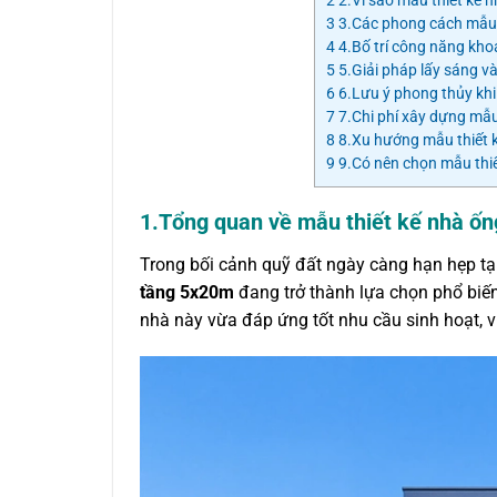
3
3.Các phong cách mẫu t
4
4.Bố trí công năng kho
5
5.Giải pháp lấy sáng v
6
6.Lưu ý phong thủy khi
7
7.Chi phí xây dựng mẫu
8
8.Xu hướng mẫu thiết 
9
9.Có nên chọn mẫu thiế
1.Tổng quan về mẫu thiết kế nhà ố
Trong bối cảnh quỹ đất ngày càng hạn hẹp tạ
tầng 5x20m
đang trở thành lựa chọn phổ biến
nhà này vừa đáp ứng tốt nhu cầu sinh hoạt, v