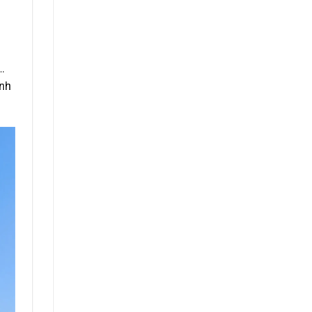
…
ình