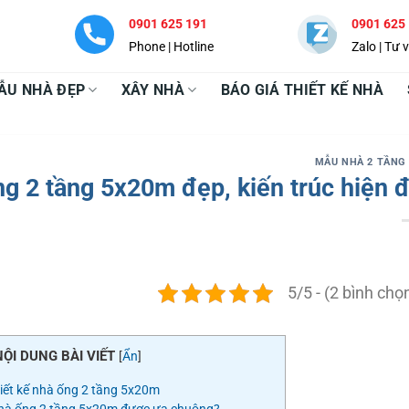
0901 625 191
0901 625
Phone | Hotline
Zalo | Tư 
ẪU NHÀ ĐẸP
XÂY NHÀ
BÁO GIÁ THIẾT KẾ NHÀ
MẪU NHÀ 2 TẦNG
ng 2 tầng 5x20m đẹp, kiến trúc hiện đ
5/5 - (2 bình chọ
NỘI DUNG BÀI VIẾT
[
Ẩn
]
iết kế nhà ống 2 tầng 5x20m
 nhà ống 2 tầng 5x20m được ưa chuộng?