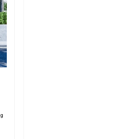
Chi
Phí
ng