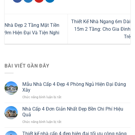
Thiết Kế Nhà Ngang 6m Dài
Nhà Đẹp 2 Tầng Mặt Tiền
15m 2 Tầng: Cho Gia Đình
9m Hiện Đại Và Tiện Nghi
Trẻ
BÀI VIẾT GẦN ĐÂY
Mẫu Nhà Cấp 4 Đẹp 4 Phòng Ngủ Hiện Đại Đáng
Xây
ở
Chức năng bình luận bị tắt
Mẫu
Nhà
Nhà Cấp 4 Đơn Giản Nhất Đẹp Bền Chi Phí Hiệu
Cấp
Quả
4
ở
Chức năng bình luận bị tắt
Đẹp
Nhà
4
Cấp
Thiết kế nhà cấp 4 đẹp hiện đại tối ưu công năng
Phòng