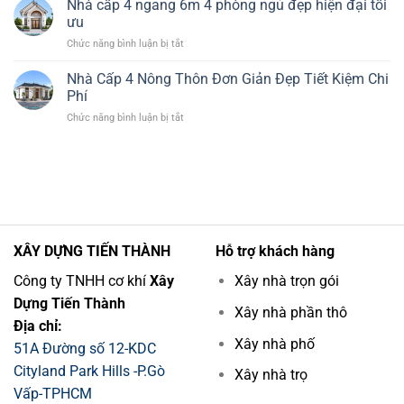
Nhà cấp 4 ngang 6m 4 phòng ngủ đẹp hiện đại tối
Phòng
Phí
nhà
Ngủ
ưu
cấp
1
ở
Chức năng bình luận bị tắt
4
Thờ
Nhà
4
Đẹp
cấp
Nhà Cấp 4 Nông Thôn Đơn Giản Đẹp Tiết Kiệm Chi
phòng
Hiện
4
ngủ
Phí
Đại
ngang
đẹp
ở
Chức năng bình luận bị tắt
6m
hiện
Nhà
4
đại
Cấp
phòng
cho
4
ngủ
đông
Nông
đẹp
người
Thôn
hiện
Đơn
đại
Giản
tối
Đẹp
ưu
XÂY DỰNG TIẾN THÀNH
Hỗ trợ khách hàng
Tiết
Kiệm
Công ty TNHH cơ khí
Xây
Xây nhà trọn gói
Chi
Dựng Tiến Thành
Phí
Xây nhà phần thô
Địa chỉ:
Xây nhà phố
51A Đường số 12-KDC
Cityland Park Hills -P.Gò
Xây nhà trọ
Vấp-TPHCM