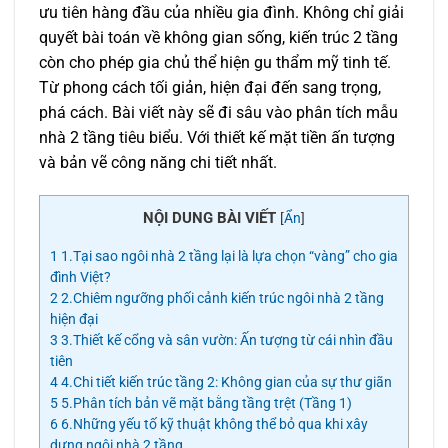
ưu tiên hàng đầu của nhiều gia đình. Không chỉ giải
quyết bài toán về không gian sống, kiến trúc 2 tầng
còn cho phép gia chủ thể hiện gu thẩm mỹ tinh tế.
Từ phong cách tối giản, hiện đại đến sang trọng,
phá cách. Bài viết này sẽ đi sâu vào phân tích mẫu
nhà 2 tầng tiêu biểu. Với thiết kế mặt tiền ấn tượng
và bản vẽ công năng chi tiết nhất.
NỘI DUNG BÀI VIẾT
[
Ẩn
]
1
1.Tại sao ngôi nhà 2 tầng lại là lựa chọn “vàng” cho gia
đình Việt?
2
2.Chiêm ngưỡng phối cảnh kiến trúc ngôi nhà 2 tầng
hiện đại
3
3.Thiết kế cổng và sân vườn: Ấn tượng từ cái nhìn đầu
tiên
4
4.Chi tiết kiến trúc tầng 2: Không gian của sự thư giãn
5
5.Phân tích bản vẽ mặt bằng tầng trệt (Tầng 1)
6
6.Những yếu tố kỹ thuật không thể bỏ qua khi xây
dựng ngôi nhà 2 tầng