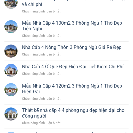
4
Ngủ
và chi phí
Đơn
Hiện
ở
Chức năng bình luận bị tắt
Giản
Đại
Thiết
Nhất
Đáng
kế
Mẫu Nhà Cấp 4 100m2 3 Phòng Ngủ 1 Thờ Đẹp
Đẹp
Xây
nhà
Bền
Tiện Nghi
cấp
Chi
ở
Chức năng bình luận bị tắt
4
Phí
Mẫu
đẹp
Hiệu
Nhà
Nhà Cấp 4 Nông Thôn 3 Phòng Ngủ Giá Rẻ Đẹp
hiện
Quả
Cấp
đại
ở
Chức năng bình luận bị tắt
4
tối
Nhà
100m2
ưu
Cấp
Nhà Cấp 4 Ở Quê Đẹp Hiện Đại Tiết Kiệm Chi Phí
3
công
4
Phòng
năng
ở
Chức năng bình luận bị tắt
Nông
Ngủ
và
Nhà
Thôn
1
chi
Cấp
3
Mẫu Nhà Cấp 4 120m2 3 Phòng Ngủ 1 Thờ Đẹp
Thờ
phí
4
Phòng
Hiện Đại
Đẹp
Ở
Ngủ
Tiện
ở
Chức năng bình luận bị tắt
Quê
Giá
Nghi
Mẫu
Đẹp
Rẻ
Nhà
Hiện
Thiết kế nhà cấp 4 4 phòng ngủ đẹp hiện đại cho
Đẹp
Cấp
Đại
đông người
4
Tiết
ở
Chức năng bình luận bị tắt
120m2
Kiệm
Thiết
3
Chi
kế