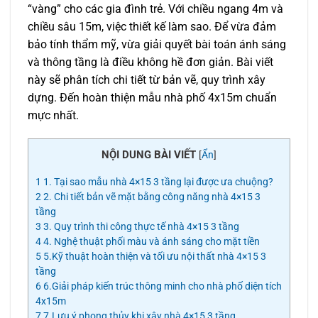
“vàng” cho các gia đình trẻ. Với chiều ngang 4m và
chiều sâu 15m, việc thiết kế làm sao. Để vừa đảm
bảo tính thẩm mỹ, vừa giải quyết bài toán ánh sáng
và thông tầng là điều không hề đơn giản. Bài viết
này sẽ phân tích chi tiết từ bản vẽ, quy trình xây
dựng. Đến hoàn thiện mẫu nhà phố 4x15m chuẩn
mực nhất.
NỘI DUNG BÀI VIẾT
[
Ẩn
]
1
1. Tại sao mẫu nhà 4×15 3 tầng lại được ưa chuộng?
2
2. Chi tiết bản vẽ mặt bằng công năng nhà 4×15 3
tầng
3
3. Quy trình thi công thực tế nhà 4×15 3 tầng
4
4. Nghệ thuật phối màu và ánh sáng cho mặt tiền
5
5.Kỹ thuật hoàn thiện và tối ưu nội thất nhà 4×15 3
tầng
6
6.Giải pháp kiến trúc thông minh cho nhà phố diện tích
4x15m
7
7.Lưu ý phong thủy khi xây nhà 4×15 3 tầng