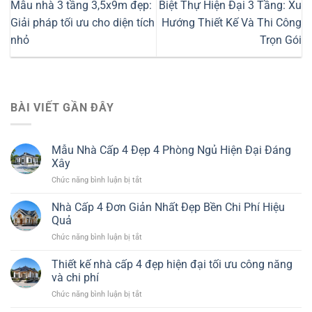
Mẫu nhà 3 tầng 3,5x9m đẹp:
Biệt Thự Hiện Đại 3 Tầng: Xu
Giải pháp tối ưu cho diện tích
Hướng Thiết Kế Và Thi Công
nhỏ
Trọn Gói
BÀI VIẾT GẦN ĐÂY
Mẫu Nhà Cấp 4 Đẹp 4 Phòng Ngủ Hiện Đại Đáng
Xây
ở
Chức năng bình luận bị tắt
Mẫu
Nhà
Nhà Cấp 4 Đơn Giản Nhất Đẹp Bền Chi Phí Hiệu
Cấp
Quả
4
ở
Chức năng bình luận bị tắt
Đẹp
Nhà
4
Cấp
Thiết kế nhà cấp 4 đẹp hiện đại tối ưu công năng
Phòng
4
Ngủ
và chi phí
Đơn
Hiện
ở
Chức năng bình luận bị tắt
Giản
Đại
Thiết
Nhất
Đáng