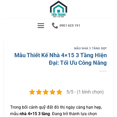
Bỏ
qua
nội
dung
0901 625 191
MẪU NHÀ 3 TẦNG ĐẸP
Mẫu Thiết Kế Nhà 4×15 3 Tầng Hiện
Đại: Tối Ưu Công Năng
5/5 - (1 bình chọn)
Trong bối cảnh quỹ đất đô thị ngày càng hạn hẹp,
mẫu
nhà 4×15 3 tầng
. Đang trở thành lựa chọn