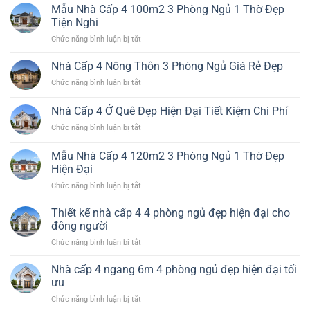
kế
Mẫu Nhà Cấp 4 100m2 3 Phòng Ngủ 1 Thờ Đẹp
Đẹp
Xây
nhà
Bền
Tiện Nghi
cấp
Chi
ở
Chức năng bình luận bị tắt
4
Phí
Mẫu
đẹp
Hiệu
Nhà
Nhà Cấp 4 Nông Thôn 3 Phòng Ngủ Giá Rẻ Đẹp
hiện
Quả
Cấp
đại
ở
Chức năng bình luận bị tắt
4
tối
Nhà
100m2
ưu
Cấp
Nhà Cấp 4 Ở Quê Đẹp Hiện Đại Tiết Kiệm Chi Phí
3
công
4
Phòng
năng
ở
Chức năng bình luận bị tắt
Nông
Ngủ
và
Nhà
Thôn
1
chi
Cấp
3
Mẫu Nhà Cấp 4 120m2 3 Phòng Ngủ 1 Thờ Đẹp
Thờ
phí
4
Phòng
Hiện Đại
Đẹp
Ở
Ngủ
Tiện
ở
Chức năng bình luận bị tắt
Quê
Giá
Nghi
Mẫu
Đẹp
Rẻ
Nhà
Hiện
Thiết kế nhà cấp 4 4 phòng ngủ đẹp hiện đại cho
Đẹp
Cấp
Đại
đông người
4
Tiết
ở
Chức năng bình luận bị tắt
120m2
Kiệm
Thiết
3
Chi
kế
Nhà cấp 4 ngang 6m 4 phòng ngủ đẹp hiện đại tối
Phòng
Phí
nhà
Ngủ
ưu
cấp
1
ở
Chức năng bình luận bị tắt
4
Thờ