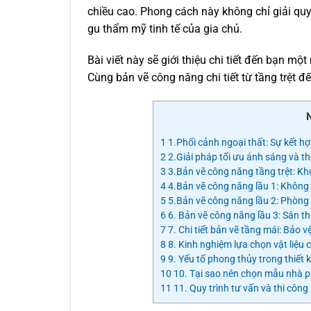
chiều cao. Phong cách này không chỉ giải qu
gu thẩm mỹ tinh tế của gia chủ.
Bài viết này sẽ giới thiệu chi tiết đến bạn mộ
Cùng bản vẽ công năng chi tiết từ tầng trệt đ
1
1.Phối cảnh ngoại thất: Sự kết h
2
2.Giải pháp tối ưu ánh sáng và t
3
3.Bản vẽ công năng tầng trệt: Khu
4
4.Bản vẽ công năng lầu 1: Không g
5
5.Bản vẽ công năng lầu 2: Phòng 
6
6. Bản vẽ công năng lầu 3: Sân t
7
7. Chi tiết bản vẽ tầng mái: Bảo v
8
8. Kinh nghiệm lựa chọn vật liệu 
9
9. Yếu tố phong thủy trong thiết 
10
10. Tại sao nên chọn mẫu nhà 
11
11. Quy trình tư vấn và thi côn