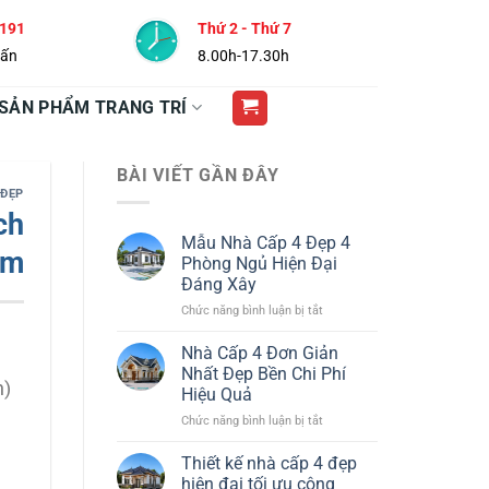
 191
Thứ 2 - Thứ 7
vấn
8.00h-17.30h
SẢN PHẨM TRANG TRÍ
BÀI VIẾT GẦN ĐÂY
 ĐẸP
ch
Mẫu Nhà Cấp 4 Đẹp 4
3m
Phòng Ngủ Hiện Đại
Đáng Xây
ở
Chức năng bình luận bị tắt
Mẫu
Nhà
Nhà Cấp 4 Đơn Giản
Cấp
Nhất Đẹp Bền Chi Phí
4
n)
Hiệu Quả
Đẹp
ở
Chức năng bình luận bị tắt
4
Nhà
Phòng
Cấp
Ngủ
Thiết kế nhà cấp 4 đẹp
4
Hiện
hiện đại tối ưu công