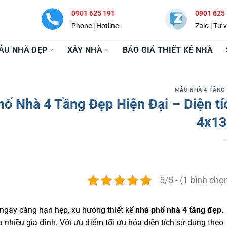
0901 625 191
0901 625
Phone | Hotline
Zalo | Tư 
ẪU NHÀ ĐẸP
XÂY NHÀ
BÁO GIÁ THIẾT KẾ NHÀ
MẪU NHÀ 4 TẦNG
ố Nhà 4 Tầng Đẹp Hiện Đại – Diện tí
4x1
5/5 - (1 bình chọ
 ngày càng hạn hẹp, xu hướng thiết kế
nhà phố nhà 4 tầng đẹp.
 nhiều gia đình. Với ưu điểm tối ưu hóa diện tích sử dụng theo