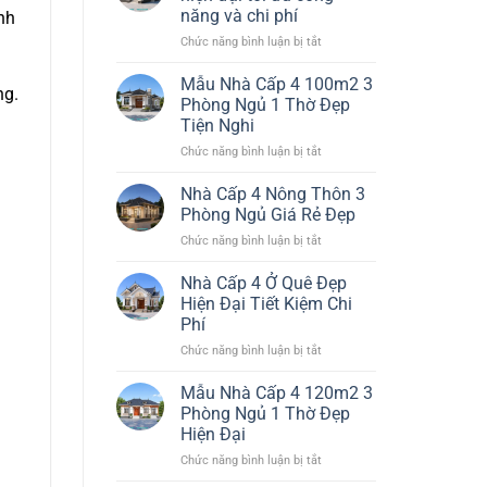
Đơn
Đại
năng và chi phí
nh
Giản
Đáng
ở
Chức năng bình luận bị tắt
Nhất
Xây
Thiết
Đẹp
kế
Bền
Mẫu Nhà Cấp 4 100m2 3
ng.
nhà
Chi
Phòng Ngủ 1 Thờ Đẹp
cấp
Phí
Tiện Nghi
4
Hiệu
ở
Chức năng bình luận bị tắt
đẹp
Quả
Mẫu
hiện
Nhà
đại
Nhà Cấp 4 Nông Thôn 3
Cấp
tối
Phòng Ngủ Giá Rẻ Đẹp
4
ưu
ở
Chức năng bình luận bị tắt
100m2
công
Nhà
3
năng
Cấp
Nhà Cấp 4 Ở Quê Đẹp
Phòng
và
4
Ngủ
chi
Hiện Đại Tiết Kiệm Chi
Nông
1
phí
Phí
Thôn
Thờ
ở
Chức năng bình luận bị tắt
3
Đẹp
Nhà
Phòng
Tiện
Cấp
Ngủ
Mẫu Nhà Cấp 4 120m2 3
Nghi
4
Giá
Phòng Ngủ 1 Thờ Đẹp
Ở
Rẻ
Hiện Đại
Quê
Đẹp
ở
Chức năng bình luận bị tắt
Đẹp
Mẫu
Hiện