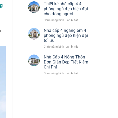
Nhà
Đại
Thiết kế nhà cấp 4 4
ng
Cấp
Tiết
phòng ngủ đẹp hiện đại
4
Kiệm
cho đông người
120m2
Chi
ở
Chức năng bình luận bị tắt
3
Phí
y
Thiết
Phòng
kế
Ngủ
Nhà cấp 4 ngang 6m 4
n
nhà
1
phòng ngủ đẹp hiện đại
cấp
Thờ
tối ưu
4
Đẹp
ở
Chức năng bình luận bị tắt
4
Hiện
Nhà
phòng
Đại
cấp
ngủ
Nhà Cấp 4 Nông Thôn
4
đẹp
Đơn Giản Đẹp Tiết Kiệm
ngang
hiện
Chi Phí
6m
đại
ở
Chức năng bình luận bị tắt
4
cho
Nhà
phòng
đông
Cấp
ngủ
người
4
đẹp
Nông
hiện
Thôn
đại
Đơn
tối
Giản
ưu
Đẹp
Tiết
Kiệm