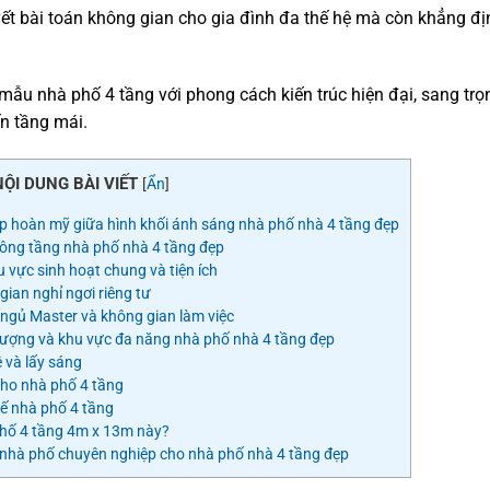
yết bài toán không gian cho gia đình đa thế hệ mà còn khẳng đị
t mẫu nhà phố 4 tầng với phong cách kiến trúc hiện đại, sang trọ
ến tầng mái.
NỘI DUNG BÀI VIẾT
[
Ẩn
]
ợp hoàn mỹ giữa hình khối ánh sáng nhà phố nhà 4 tầng đẹp
hông tầng nhà phố nhà 4 tầng đẹp
 vực sinh hoạt chung và tiện ích
ian nghỉ ngơi riêng tư
ngủ Master và không gian làm việc
hượng và khu vực đa năng nhà phố nhà 4 tầng đẹp
ệ và lấy sáng
cho nhà phố 4 tầng
kế nhà phố 4 tầng
phố 4 tầng 4m x 13m này?
g nhà phố chuyên nghiệp cho nhà phố nhà 4 tầng đẹp