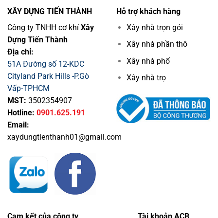
Đẹp
ưu
XÂY DỰNG TIẾN THÀNH
Hỗ trợ khách hàng
Tiết
Kiệm
Công ty TNHH cơ khí
Xây
Xây nhà trọn gói
Chi
Dựng Tiến Thành
Phí
Xây nhà phần thô
Địa chỉ:
Xây nhà phố
51A Đường số 12-KDC
Cityland Park Hills -P.Gò
Xây nhà trọ
Vấp-TPHCM
MST:
3502354907
Hotline:
0901.625.191
Email:
xaydungtienthanh01@gmail.com
Cam kết của công ty
Tài khoản ACB