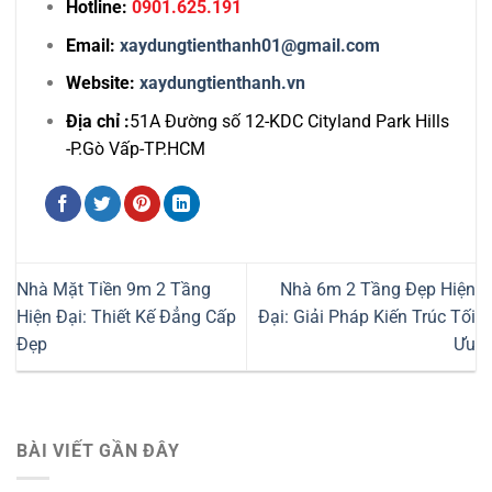
Hotline:
0901.625.191
Email:
xaydungtienthanh01@gmail.com
Website:
xaydungtienthanh.vn
Địa chỉ :
51A Đường số 12-KDC Cityland Park Hills
-P.Gò Vấp-TP.HCM
Nhà Mặt Tiền 9m 2 Tầng
Nhà 6m 2 Tầng Đẹp Hiện
Hiện Đại: Thiết Kế Đẳng Cấp
Đại: Giải Pháp Kiến Trúc Tối
Đẹp
Ưu
BÀI VIẾT GẦN ĐÂY