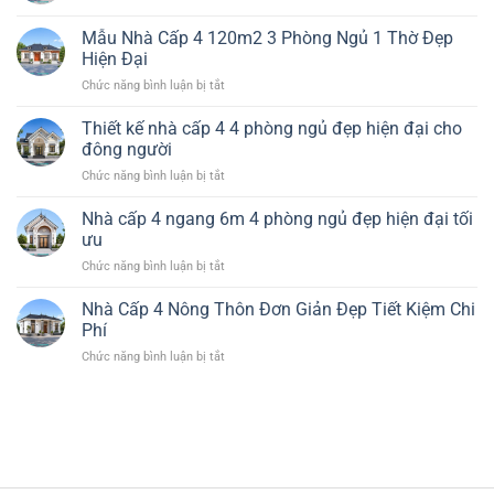
Ngủ
và
Nhà
Thôn
1
chi
Cấp
3
Mẫu Nhà Cấp 4 120m2 3 Phòng Ngủ 1 Thờ Đẹp
Thờ
phí
4
Phòng
Hiện Đại
Đẹp
Ở
Ngủ
Tiện
ở
Chức năng bình luận bị tắt
Quê
Giá
Nghi
Mẫu
Đẹp
Rẻ
Nhà
Hiện
Thiết kế nhà cấp 4 4 phòng ngủ đẹp hiện đại cho
Đẹp
Cấp
Đại
đông người
4
Tiết
ở
Chức năng bình luận bị tắt
120m2
Kiệm
Thiết
3
Chi
kế
Nhà cấp 4 ngang 6m 4 phòng ngủ đẹp hiện đại tối
Phòng
Phí
nhà
Ngủ
ưu
cấp
1
ở
Chức năng bình luận bị tắt
4
Thờ
Nhà
4
Đẹp
cấp
Nhà Cấp 4 Nông Thôn Đơn Giản Đẹp Tiết Kiệm Chi
phòng
Hiện
4
ngủ
Phí
Đại
ngang
đẹp
ở
Chức năng bình luận bị tắt
6m
hiện
Nhà
4
đại
Cấp
phòng
cho
4
ngủ
đông
Nông
đẹp
người
Thôn
hiện
Đơn
đại
Giản
tối