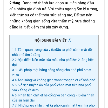
2 tầng.
Đang trở thành lựa chọn ưu tiên hàng đầu
của nhiều gia đình trẻ. Với chiều ngang 5m lý tưởng,
kiến trúc sư có thể thỏa sức sáng tạo, Để tạo nên
những không gian sống vừa thẩm mỹ, vừa thoáng
đãng lại tiết kiệm chi phí xây dựng.
NỘI DUNG BÀI VIẾT
[
Ẩn
]
1
1.Tầm quan trọng của việc đầu tư phối cảnh mặt tiền
nhà phố 5m 2 tầng
2
2.Đặc điểm kiến trúc của mẫu nhà phố 5m 2 tầng hiện
đại
3
3.Giải pháp mặt bằng công năng cho nhà phố 5m x
21m
4
4.Ánh sáng và không gian xanh trong thiết kế nhà phố
5
5. Vẻ đẹp huyền ảo của phối cảnh mặt tiền nhà phố
5m 2 tầng về đêm
6
6. Phân tích chi tiết hệ cổng và ban công – Điểm nhấn
của sự hiện đại
7
7. Những lưu ý khi thiết kế phối cảnh mặt tiền nhà phố