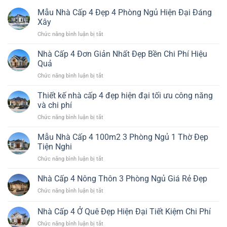
Mẫu Nhà Cấp 4 Đẹp 4 Phòng Ngủ Hiện Đại Đáng
Xây
ở
Chức năng bình luận bị tắt
Mẫu
Nhà
Nhà Cấp 4 Đơn Giản Nhất Đẹp Bền Chi Phí Hiệu
Cấp
Quả
4
ở
Chức năng bình luận bị tắt
Đẹp
Nhà
4
Cấp
Thiết kế nhà cấp 4 đẹp hiện đại tối ưu công năng
Phòng
4
Ngủ
và chi phí
Đơn
Hiện
ở
Chức năng bình luận bị tắt
Giản
Đại
Thiết
Nhất
Đáng
kế
Mẫu Nhà Cấp 4 100m2 3 Phòng Ngủ 1 Thờ Đẹp
Đẹp
Xây
nhà
Bền
Tiện Nghi
cấp
Chi
ở
Chức năng bình luận bị tắt
4
Phí
Mẫu
đẹp
Hiệu
Nhà
Nhà Cấp 4 Nông Thôn 3 Phòng Ngủ Giá Rẻ Đẹp
hiện
Quả
Cấp
đại
ở
Chức năng bình luận bị tắt
4
tối
Nhà
100m2
ưu
Cấp
Nhà Cấp 4 Ở Quê Đẹp Hiện Đại Tiết Kiệm Chi Phí
3
công
4
Phòng
năng
ở
Chức năng bình luận bị tắt
Nông