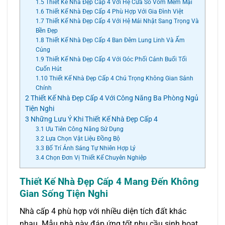
1.5
Thiết Kế Nhà Đẹp Cấp 4 Với Hệ Cửa Sổ Vòm Mềm Mại
1.6
Thiết Kế Nhà Đẹp Cấp 4 Phù Hợp Với Gia Đình Việt
1.7
Thiết Kế Nhà Đẹp Cấp 4 Với Hệ Mái Nhật Sang Trọng Và
Bền Đẹp
1.8
Thiết Kế Nhà Đẹp Cấp 4 Ban Đêm Lung Linh Và Ấm
Cúng
1.9
Thiết Kế Nhà Đẹp Cấp 4 Với Góc Phối Cảnh Buổi Tối
Cuốn Hút
1.10
Thiết Kế Nhà Đẹp Cấp 4 Chú Trọng Không Gian Sảnh
Chính
2
Thiết Kế Nhà Đẹp Cấp 4 Với Công Năng Ba Phòng Ngủ
Tiện Nghi
3
Những Lưu Ý Khi Thiết Kế Nhà Đẹp Cấp 4
3.1
Ưu Tiên Công Năng Sử Dụng
3.2
Lựa Chọn Vật Liệu Đồng Bộ
3.3
Bố Trí Ánh Sáng Tự Nhiên Hợp Lý
3.4
Chọn Đơn Vị Thiết Kế Chuyên Nghiệp
Thiết Kế Nhà Đẹp Cấp 4 Mang Đến Không
Gian Sống Tiện Nghi
Nhà cấp 4 phù hợp với nhiều diện tích đất khác
nhau. Mẫu nhà này đáp ứng tốt nhu cầu sinh hoạt