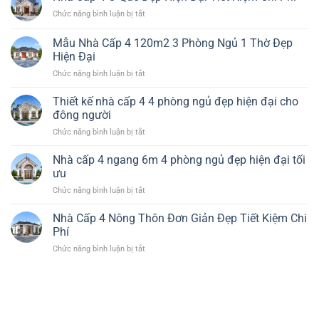
4
Phòng
năng
ở
Chức năng bình luận bị tắt
Nông
Ngủ
và
Nhà
Thôn
1
chi
Cấp
3
Mẫu Nhà Cấp 4 120m2 3 Phòng Ngủ 1 Thờ Đẹp
Thờ
phí
4
Phòng
Hiện Đại
Đẹp
Ở
Ngủ
Tiện
ở
Chức năng bình luận bị tắt
Quê
Giá
Nghi
Mẫu
Đẹp
Rẻ
Nhà
Hiện
Thiết kế nhà cấp 4 4 phòng ngủ đẹp hiện đại cho
Đẹp
Cấp
Đại
đông người
4
Tiết
ở
Chức năng bình luận bị tắt
120m2
Kiệm
Thiết
3
Chi
kế
Nhà cấp 4 ngang 6m 4 phòng ngủ đẹp hiện đại tối
Phòng
Phí
nhà
Ngủ
ưu
cấp
1
ở
Chức năng bình luận bị tắt
4
Thờ
Nhà
4
Đẹp
cấp
Nhà Cấp 4 Nông Thôn Đơn Giản Đẹp Tiết Kiệm Chi
phòng
Hiện
4
ngủ
Phí
Đại
ngang
đẹp
ở
Chức năng bình luận bị tắt
6m
hiện
Nhà
4
đại
Cấp
phòng
cho
4
ngủ
đông
Nông
đẹp
người
Thôn
hiện