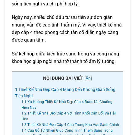
sống tiện nghi và chi phí hợp lý.
Ngày nay, nhiều chủ đầu tư ưu tiên sự đơn giản
nhưng vẫn đề cao tính thẩm mỹ. Vì vậy, thiết kế nhà
đẹp cấp 4 theo phong cách tân cổ điển ngày càng
được quan tâm.
Sự kết hợp giữa kiến trúc sang trọng và công năng
khoa học giúp ngôi nhà trở thành tổ ấm lý tưởng.
NỘI DUNG BÀI VIẾT
[
Ẩn
]
1
Thiết Kế Nhà Đẹp Cấp 4 Mang Đến Không Gian Sống
Tiện Nghi
1.1
Xu Hướng Thiết Kế Nhà Đẹp Cấp 4 Được Ưa Chuộng
Hiện Nay
1.2
Thiết Kế Nhà Đẹp Cấp 4 Với Hình Khối Cân Đối Và Hài
Hòa
1.3
Thiết Kế Nhà Đẹp Cấp 4 Chú Trọng Khu Vực Sảnh Chính
1.4
Cửa Gỗ Tự Nhiên Giúp Công Trình Thêm Sang Trọng