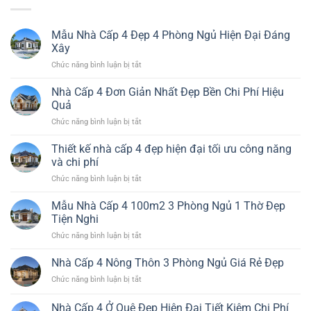
Mẫu Nhà Cấp 4 Đẹp 4 Phòng Ngủ Hiện Đại Đáng
Xây
ở
Chức năng bình luận bị tắt
Mẫu
Nhà
Nhà Cấp 4 Đơn Giản Nhất Đẹp Bền Chi Phí Hiệu
Cấp
Quả
4
ở
Chức năng bình luận bị tắt
Đẹp
Nhà
4
Cấp
Thiết kế nhà cấp 4 đẹp hiện đại tối ưu công năng
Phòng
4
Ngủ
và chi phí
Đơn
Hiện
ở
Chức năng bình luận bị tắt
Giản
Đại
Thiết
Nhất
Đáng
kế
Mẫu Nhà Cấp 4 100m2 3 Phòng Ngủ 1 Thờ Đẹp
Đẹp
Xây
nhà
Bền
Tiện Nghi
cấp
Chi
ở
Chức năng bình luận bị tắt
4
Phí
Mẫu
đẹp
Hiệu
Nhà
Nhà Cấp 4 Nông Thôn 3 Phòng Ngủ Giá Rẻ Đẹp
hiện
Quả
Cấp
đại
ở
Chức năng bình luận bị tắt
4
tối
Nhà
100m2
ưu
Cấp
Nhà Cấp 4 Ở Quê Đẹp Hiện Đại Tiết Kiệm Chi Phí
3
công