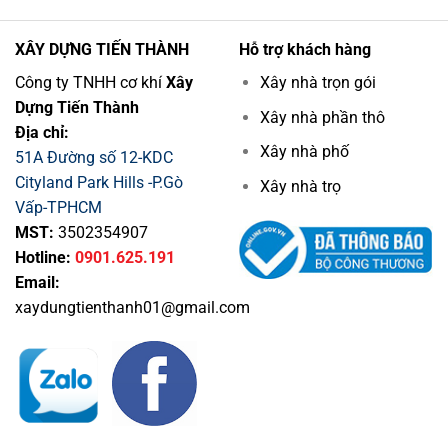
Đơn
đại
Giản
tối
Đẹp
ưu
XÂY DỰNG TIẾN THÀNH
Hỗ trợ khách hàng
Tiết
Kiệm
Công ty TNHH cơ khí
Xây
Xây nhà trọn gói
Chi
Dựng Tiến Thành
Phí
Xây nhà phần thô
Địa chỉ:
Xây nhà phố
51A Đường số 12-KDC
Cityland Park Hills -P.Gò
Xây nhà trọ
Vấp-TPHCM
MST:
3502354907
Hotline:
0901.625.191
Email:
xaydungtienthanh01@gmail.com