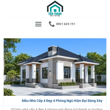
Bỏ
qua
nội
dung
0901 625 191
Mẫu Nhà Cấp 4 Đẹp 4 Phòng Ngủ Hiện Đại Đáng Xây
Sở hữu nhà cấp 4 đẹp 4 phòng ngủ đang trở thành xu hướng