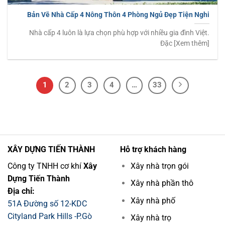
Bản Vẽ Nhà Cấp 4 Nông Thôn 4 Phòng Ngủ Đẹp Tiện Nghi
Nhà cấp 4 luôn là lựa chọn phù hợp với nhiều gia đình Việt.
Đặc [Xem thêm]
1
2
3
4
…
33
XÂY DỰNG TIẾN THÀNH
Hỗ trợ khách hàng
Công ty TNHH cơ khí
Xây
Xây nhà trọn gói
Dựng Tiến Thành
Xây nhà phần thô
Địa chỉ:
Xây nhà phố
51A Đường số 12-KDC
Cityland Park Hills -P.Gò
Xây nhà trọ