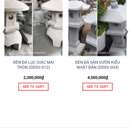
ĐÈN ĐÁ LỤC GIÁC MÁI
ĐÈN ĐÁ SÂN VƯỜN KIỂU
TRÒN (DDSV-012)
NHẬT BẢN (DDSV-004)
2,300,000
₫
4,500,000
₫
ADD TO CART
ADD TO CART