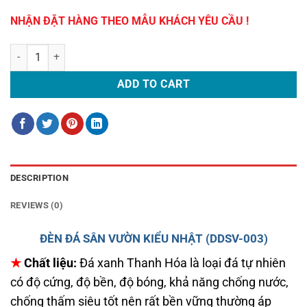
NHẬN ĐẶT HÀNG THEO MẪU KHÁCH YÊU CẦU !
ĐÈN ĐÁ SÂN VƯỜN KIỂU NHẬT (DDSV-003) quantity
ADD TO CART
DESCRIPTION
REVIEWS (0)
ĐÈN ĐÁ SÂN VƯỜN KIỂU NHẬT (DDSV-003)
★
Chất
liệu:
Đá xanh Thanh Hóa là loại đá tự nhiên
có độ cứng, độ bền, độ bóng, khả năng chống nước,
chống thấm siêu tốt nên rất bền vững thường áp