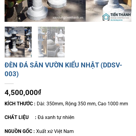
ĐÈN ĐÁ SÂN VƯỜN KIỂU NHẬT (DDSV-
003)
4,500,000
₫
KÍCH THƯỚC :
D
ài: 350mm, Rộng 350 mm, Cao 1000 mm
CHẤT LIỆU :
Đá xanh tự nhiên
NGUỒN GỐC :
Xuất xứ Việt Nam