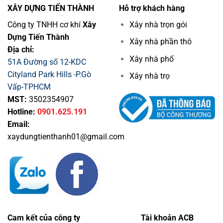
XÂY DỰNG TIẾN THÀNH
Hỗ trợ khách hàng
Công ty TNHH cơ khí
Xây
Xây nhà trọn gói
Dựng Tiến Thành
Xây nhà phần thô
Địa chỉ:
Xây nhà phố
51A Đường số 12-KDC
Cityland Park Hills -P.Gò
Xây nhà trọ
Vấp-TPHCM
MST:
3502354907
Hotline:
0901.625.191
Email:
xaydungtienthanh01@gmail.com
Cam kết của công ty
Tài khoản ACB