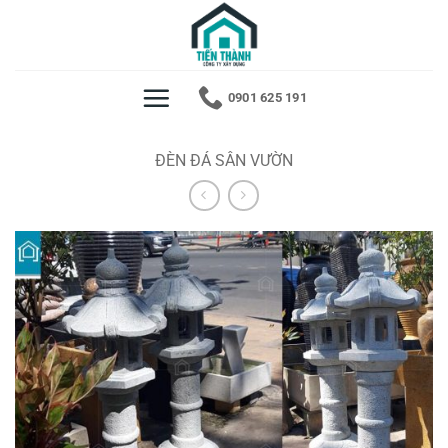
Bỏ
qua
nội
dung
0901 625 191
ĐÈN ĐÁ SÂN VƯỜN