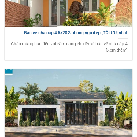
Bản vẽ nhà cấp 4 5×20 3 phòng ngủ đẹp [TỐI ƯU] nhất
Chào mừng bạn đến với cẩm nang chi tiết về bản vẽ nhà cấp 4
[Xem thêm]