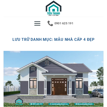
Bỏ
qua
nội
dung
0901 625 191
LƯU TRỮ DANH MỤC:
MẪU NHÀ CẤP 4 ĐẸP