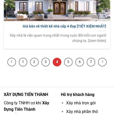
Giá bản vẽ thiết kế nhà cấp 4 đẹp [TIẾT KIỆM NHẤT]
Xây nhà là việc quan trọng nhất trong cuộc đời mỗi con người
chúng ta. [Xem thêm]
1
2
3
4
5
6
7
XÂY DỰNG TIẾN THÀNH
Hỗ trợ khách hàng
Công ty TNHH cơ khí
Xây
Xây nhà trọn gói
Dựng Tiến Thành
Xây nhà phần thô