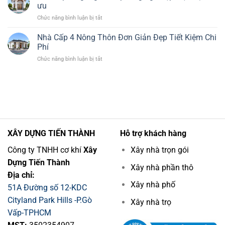
nhà
Ngủ
ưu
cấp
1
ở
Chức năng bình luận bị tắt
4
Thờ
Nhà
4
Đẹp
cấp
Nhà Cấp 4 Nông Thôn Đơn Giản Đẹp Tiết Kiệm Chi
phòng
Hiện
4
ngủ
Phí
Đại
ngang
đẹp
ở
Chức năng bình luận bị tắt
6m
hiện
Nhà
4
đại
Cấp
phòng
cho
4
ngủ
đông
Nông
đẹp
người
Thôn
hiện
Đơn
đại
Giản
tối
Đẹp
ưu
XÂY DỰNG TIẾN THÀNH
Hỗ trợ khách hàng
Tiết
Kiệm
Công ty TNHH cơ khí
Xây
Xây nhà trọn gói
Chi
Dựng Tiến Thành
Phí
Xây nhà phần thô
Địa chỉ:
Xây nhà phố
51A Đường số 12-KDC
Cityland Park Hills -P.Gò
Xây nhà trọ
Vấp-TPHCM