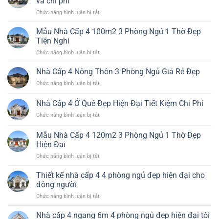
và chi phí
Đơn
Hiện
ở
Chức năng bình luận bị tắt
Giản
Đại
Thiết
Nhất
Đáng
kế
Mẫu Nhà Cấp 4 100m2 3 Phòng Ngủ 1 Thờ Đẹp
Đẹp
Xây
nhà
Bền
Tiện Nghi
cấp
Chi
ở
Chức năng bình luận bị tắt
4
Phí
Mẫu
đẹp
Hiệu
Nhà
Nhà Cấp 4 Nông Thôn 3 Phòng Ngủ Giá Rẻ Đẹp
hiện
Quả
Cấp
đại
ở
Chức năng bình luận bị tắt
4
tối
Nhà
100m2
ưu
Cấp
Nhà Cấp 4 Ở Quê Đẹp Hiện Đại Tiết Kiệm Chi Phí
3
công
4
Phòng
năng
ở
Chức năng bình luận bị tắt
Nông
Ngủ
và
Nhà
Thôn
1
chi
Cấp
3
Mẫu Nhà Cấp 4 120m2 3 Phòng Ngủ 1 Thờ Đẹp
Thờ
phí
4
Phòng
Hiện Đại
Đẹp
Ở
Ngủ
Tiện
ở
Chức năng bình luận bị tắt
Quê
Giá
Nghi
Mẫu
Đẹp
Rẻ
Nhà
Hiện
Thiết kế nhà cấp 4 4 phòng ngủ đẹp hiện đại cho
Đẹp
Cấp
Đại
đông người
4
Tiết
ở
Chức năng bình luận bị tắt
120m2
Kiệm
Thiết
3
Chi
kế
Nhà cấp 4 ngang 6m 4 phòng ngủ đẹp hiện đại tối
Phòng
Phí