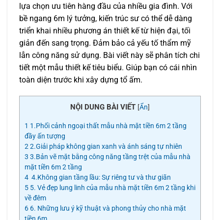
lựa chọn ưu tiên hàng đầu của nhiều gia đình. Với
bề ngang 6m lý tưởng, kiến trúc sư có thể dễ dàng
triển khai nhiều phương án thiết kế từ hiện đại, tối
giản đến sang trọng. Đảm bảo cả yếu tố thẩm mỹ
lẫn công năng sử dụng. Bài viết này sẽ phân tích chi
tiết một mẫu thiết kế tiêu biểu. Giúp bạn có cái nhìn
toàn diện trước khi xây dựng tổ ấm.
NỘI DUNG BÀI VIẾT
[
Ẩn
]
1
1.Phối cảnh ngoại thất mẫu nhà mặt tiền 6m 2 tầng
đầy ấn tượng
2
2.Giải pháp không gian xanh và ánh sáng tự nhiên
3
3.Bản vẽ mặt bằng công năng tầng trệt của mẫu nhà
mặt tiền 6m 2 tầng
4
4.Không gian tầng lầu: Sự riêng tư và thư giãn
5
5. Vẻ đẹp lung linh của mẫu nhà mặt tiền 6m 2 tầng khi
về đêm
6
6. Những lưu ý kỹ thuật và phong thủy cho nhà mặt
tiền 6m