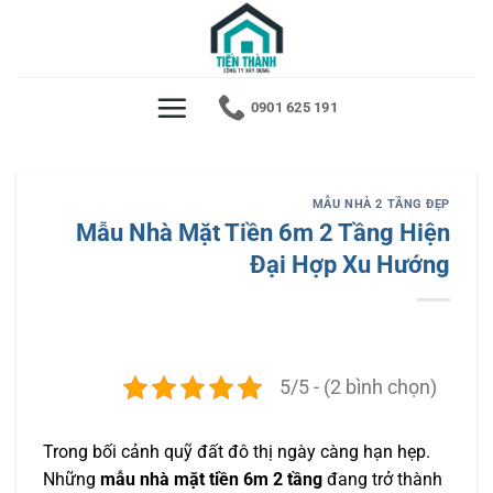
Bỏ
qua
nội
dung
0901 625 191
MẪU NHÀ 2 TẦNG ĐẸP
Mẫu Nhà Mặt Tiền 6m 2 Tầng Hiện
Đại Hợp Xu Hướng
5/5 - (2 bình chọn)
Trong bối cảnh quỹ đất đô thị ngày càng hạn hẹp.
Những
mẫu nhà mặt tiền 6m 2 tầng
đang trở thành