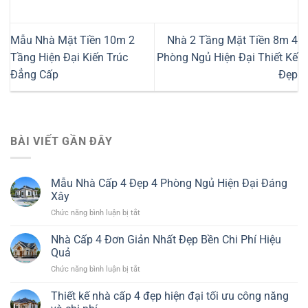
Mẫu Nhà Mặt Tiền 10m 2
Nhà 2 Tầng Mặt Tiền 8m 4
Tầng Hiện Đại Kiến Trúc
Phòng Ngủ Hiện Đại Thiết Kế
Đẳng Cấp
Đẹp
BÀI VIẾT GẦN ĐÂY
Mẫu Nhà Cấp 4 Đẹp 4 Phòng Ngủ Hiện Đại Đáng
Xây
ở
Chức năng bình luận bị tắt
Mẫu
Nhà
Nhà Cấp 4 Đơn Giản Nhất Đẹp Bền Chi Phí Hiệu
Cấp
Quả
4
ở
Chức năng bình luận bị tắt
Đẹp
Nhà
4
Cấp
Thiết kế nhà cấp 4 đẹp hiện đại tối ưu công năng
Phòng
4
Ngủ