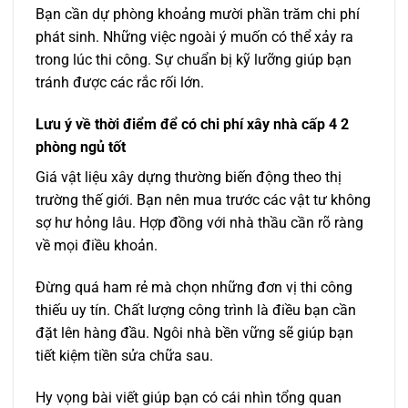
Bạn cần dự phòng khoảng mười phần trăm chi phí
phát sinh. Những việc ngoài ý muốn có thể xảy ra
trong lúc thi công. Sự chuẩn bị kỹ lưỡng giúp bạn
tránh được các rắc rối lớn.
Lưu ý về thời điểm để có chi phí xây nhà cấp 4 2
phòng ngủ tốt
Giá vật liệu xây dựng thường biến động theo thị
trường thế giới. Bạn nên mua trước các vật tư không
sợ hư hỏng lâu. Hợp đồng với nhà thầu cần rõ ràng
về mọi điều khoản.
Đừng quá ham rẻ mà chọn những đơn vị thi công
thiếu uy tín. Chất lượng công trình là điều bạn cần
đặt lên hàng đầu. Ngôi nhà bền vững sẽ giúp bạn
tiết kiệm tiền sửa chữa sau.
Hy vọng bài viết giúp bạn có cái nhìn tổng quan