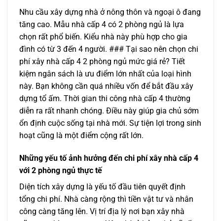
Nhu cầu xây dựng nhà ở nông thôn và ngoại ô đang
tăng cao. Mẫu nhà cấp 4 có 2 phòng ngủ là lựa
chọn rất phổ biến. Kiểu nhà này phù hợp cho gia
đình có từ 3 đến 4 người. ### Tại sao nên chọn chi
phí xây nhà cấp 4 2 phòng ngủ mức giá rẻ? Tiết
kiệm ngân sách là ưu điểm lớn nhất của loại hình
này. Bạn không cần quá nhiều vốn để bắt đầu xây
dựng tổ ấm. Thời gian thi công nhà cấp 4 thường
diễn ra rất nhanh chóng. Điều này giúp gia chủ sớm
ổn định cuộc sống tại nhà mới. Sự tiện lợi trong sinh
hoạt cũng là một điểm cộng rất lớn.
Những yếu tố ảnh hưởng đến chi phí xây nhà cấp 4
với 2 phòng ngủ thực tế
Diện tích xây dựng là yếu tố đầu tiên quyết định
tổng chi phí. Nhà càng rộng thì tiền vật tư và nhân
công càng tăng lên. Vị trí địa lý nơi bạn xây nhà