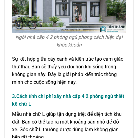
Ngôi nhà cấp 4 2 phòng ngủ phong cách hiện đại
khỏe khoắn
Sự kết hợp giữa cây xanh và kiến trúc tạo cảm giác
thư thái. Bạn sẽ thấy yêu đời hơn khi sống trong
không gian này. Đây là giải pháp kiến trúc thông
minh cho cuộc sống hiện nay.
3.Cách tính chi phí xây nhà cấp 4 2 phòng ngủ thiết
kế chữ L
Mẫu nhà chữ L giúp tận dụng triệt để diện tích khu
đất. Bạn có thể tạo ra một khoảng sân nhỏ để đỗ
xe. Góc chữ L thường được dùng làm không gian
bếp rất thoáng.