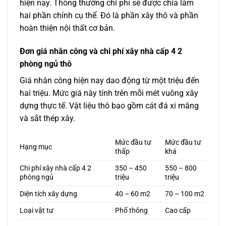
hiện nay. Thông thường chi phí sẽ được chia làm
hai phần chính cụ thể. Đó là phần xây thô và phần
hoàn thiện nội thất cơ bản.
Đơn giá nhân công và chi phí xây nhà cấp 4 2
phòng ngủ thô
Giá nhân công hiện nay dao động từ một triệu đến
hai triệu. Mức giá này tính trên mỗi mét vuông xây
dựng thực tế. Vật liệu thô bao gồm cát đá xi măng
và sắt thép xây.
Mức đầu tư
Mức đầu tư
Hạng mục
thấp
khá
Chi phí xây nhà cấp 4 2
350 – 450
550 – 800
phòng ngủ
triệu
triệu
Diện tích xây dựng
40 – 60 m2
70 – 100 m2
Loại vật tư
Phổ thông
Cao cấp