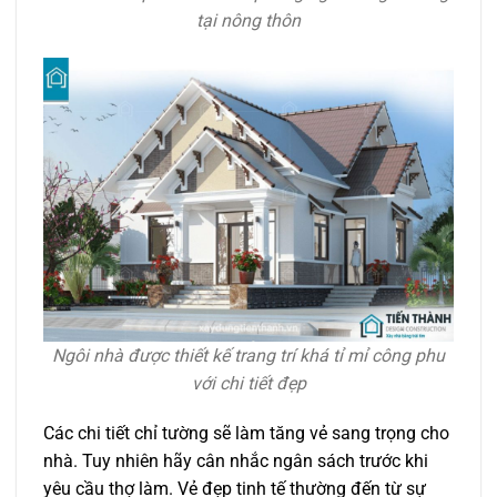
tại nông thôn
Ngôi nhà được thiết kế trang trí khá tỉ mỉ công phu
với chi tiết đẹp
Các chi tiết chỉ tường sẽ làm tăng vẻ sang trọng cho
nhà. Tuy nhiên hãy cân nhắc ngân sách trước khi
yêu cầu thợ làm. Vẻ đẹp tinh tế thường đến từ sự