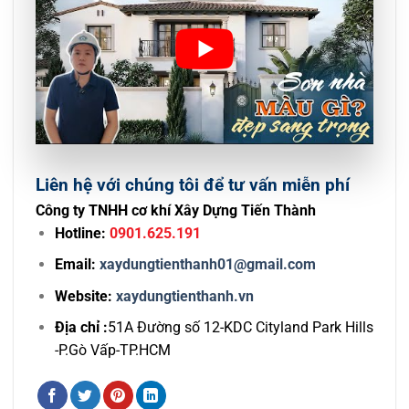
Liên hệ với chúng tôi để tư vấn miễn phí
Công ty TNHH cơ khí Xây Dựng Tiến Thành
Hotline:
0901.625.191
Email:
xaydungtienthanh01@gmail.com
Website:
xaydungtienthanh.vn
Địa chỉ :
51A Đường số 12-KDC Cityland Park Hills
-P.Gò Vấp-TP.HCM