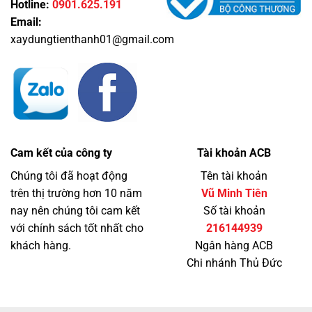
Hotline:
0901.625.191
Email:
xaydungtienthanh01@gmail.com
Cam kết của công ty
Tài khoản ACB
Chúng tôi đã hoạt động
Tên tài khoản
trên thị trường hơn 10 năm
Vũ Minh Tiên
nay nên chúng tôi cam kết
Số tài khoản
với chính sách tốt nhất cho
216144939
khách hàng.
Ngân hàng ACB
Chi nhánh Thủ Đức