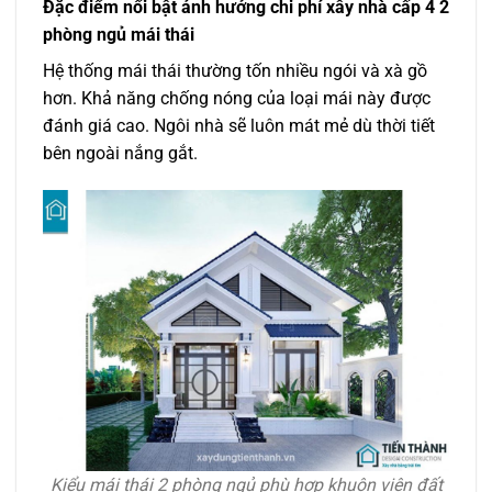
Đặc điểm nổi bật ảnh hưởng chi phí xây nhà cấp 4 2
phòng ngủ mái thái
Hệ thống mái thái thường tốn nhiều ngói và xà gồ
hơn. Khả năng chống nóng của loại mái này được
đánh giá cao. Ngôi nhà sẽ luôn mát mẻ dù thời tiết
bên ngoài nắng gắt.
Kiểu mái thái 2 phòng ngủ phù hợp khuôn viên đất