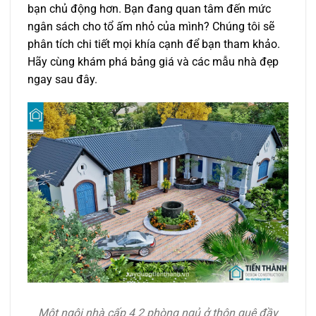
bạn chủ động hơn. Bạn đang quan tâm đến mức
ngân sách cho tổ ấm nhỏ của mình? Chúng tôi sẽ
phân tích chi tiết mọi khía cạnh để bạn tham khảo.
Hãy cùng khám phá bảng giá và các mẫu nhà đẹp
ngay sau đây.
Một ngôi nhà cấp 4 2 phòng ngủ ở thôn quê đầy