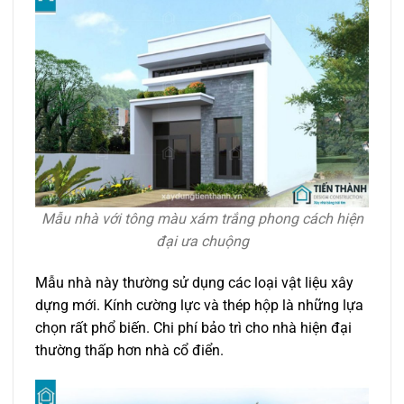
Mẫu nhà với tông màu xám trắng phong cách hiện
đại ưa chuộng
Mẫu nhà này thường sử dụng các loại vật liệu xây
dựng mới. Kính cường lực và thép hộp là những lựa
chọn rất phổ biến. Chi phí bảo trì cho nhà hiện đại
thường thấp hơn nhà cổ điển.