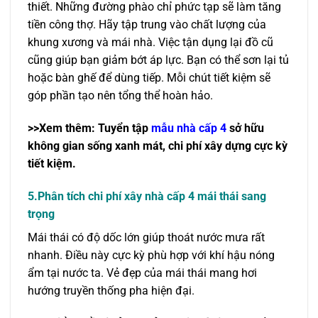
thiết. Những đường phào chỉ phức tạp sẽ làm tăng
tiền công thợ. Hãy tập trung vào chất lượng của
khung xương và mái nhà. Việc tận dụng lại đồ cũ
cũng giúp bạn giảm bớt áp lực. Bạn có thể sơn lại tủ
hoặc bàn ghế để dùng tiếp. Mỗi chút tiết kiệm sẽ
góp phần tạo nên tổng thể hoàn hảo.
>>Xem thêm: Tuyển tập
mẫu nhà cấp 4
sở hữu
không gian sống xanh mát, chi phí xây dựng cực kỳ
tiết kiệm.
5.Phân tích chi phí xây nhà cấp 4 mái thái sang
trọng
Mái thái có độ dốc lớn giúp thoát nước mưa rất
nhanh. Điều này cực kỳ phù hợp với khí hậu nóng
ẩm tại nước ta. Vẻ đẹp của mái thái mang hơi
hướng truyền thống pha hiện đại.