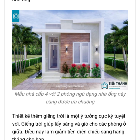
Mẫu nhà cấp 4 với 2 phòng ngủ dạng nhà ống này
cũng được ưa chuộng
Thiết kế thêm giếng trời là một ý tưởng cực kỳ tuyệt
vời. Giếng trời giúp lấy sáng và gió cho các phòng ở
giữa. Điều này làm giảm tiền điện chiếu sáng hàng
tháng cho bạn.