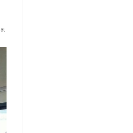
Chi
Phí
c
một