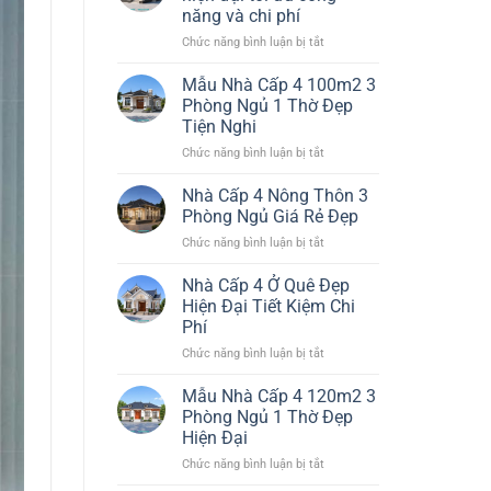
Đơn
Đại
năng và chi phí
Giản
Đáng
ở
Chức năng bình luận bị tắt
Nhất
Xây
Thiết
Đẹp
kế
Bền
Mẫu Nhà Cấp 4 100m2 3
nhà
Chi
Phòng Ngủ 1 Thờ Đẹp
cấp
Phí
Tiện Nghi
4
Hiệu
ở
Chức năng bình luận bị tắt
đẹp
Quả
Mẫu
hiện
Nhà
đại
Nhà Cấp 4 Nông Thôn 3
Cấp
tối
Phòng Ngủ Giá Rẻ Đẹp
4
ưu
ở
Chức năng bình luận bị tắt
100m2
công
Nhà
3
năng
Cấp
Nhà Cấp 4 Ở Quê Đẹp
Phòng
và
4
Ngủ
chi
Hiện Đại Tiết Kiệm Chi
Nông
1
phí
Phí
Thôn
Thờ
ở
Chức năng bình luận bị tắt
3
Đẹp
Nhà
Phòng
Tiện
Cấp
Ngủ
Mẫu Nhà Cấp 4 120m2 3
Nghi
4
Giá
Phòng Ngủ 1 Thờ Đẹp
Ở
Rẻ
Hiện Đại
Quê
Đẹp
ở
Chức năng bình luận bị tắt
Đẹp
Mẫu
Hiện