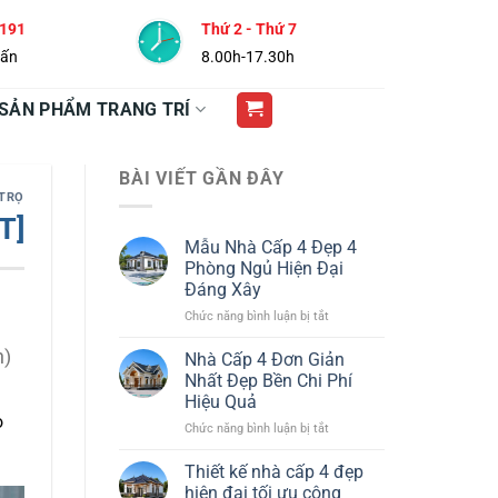
 191
Thứ 2 - Thứ 7
vấn
8.00h-17.30h
SẢN PHẨM TRANG TRÍ
BÀI VIẾT GẦN ĐÂY
 TRỌ
T]
Mẫu Nhà Cấp 4 Đẹp 4
Phòng Ngủ Hiện Đại
Đáng Xây
ở
Chức năng bình luận bị tắt
Mẫu
Nhà
n)
Nhà Cấp 4 Đơn Giản
Cấp
Nhất Đẹp Bền Chi Phí
4
Hiệu Quả
Đẹp
o
ở
Chức năng bình luận bị tắt
4
Nhà
Phòng
Cấp
Ngủ
Thiết kế nhà cấp 4 đẹp
4
Hiện
hiện đại tối ưu công