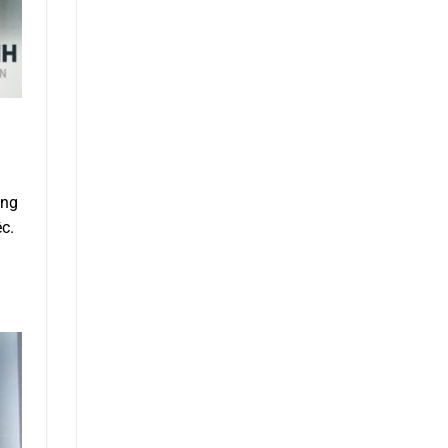
àng
ệc.