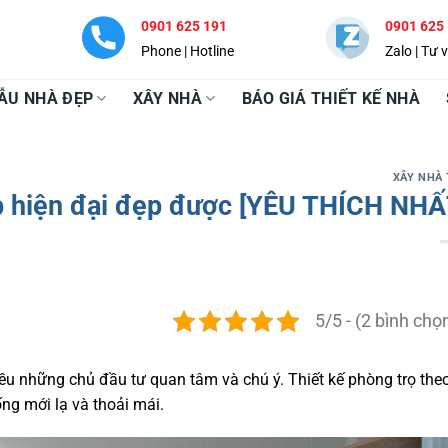
0901 625 191
0901 625
Phone | Hotline
Zalo | Tư 
ẪU NHÀ ĐẸP
XÂY NHÀ
BÁO GIÁ THIẾT KẾ NHÀ
XÂY NHÀ
p hiện đại đẹp được [YÊU THÍCH NHẤ
5/5 - (2 bình chọ
ều những chủ đầu tư quan tâm và chú ý. Thiết kế phòng trọ the
g mới lạ và thoải mái.