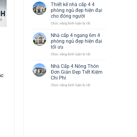
Nhà
Đại
Thiết kế nhà cấp 4 4
Cấp
Tiết
phòng ngủ đẹp hiện đại
4
Kiệm
cho đông người
120m2
Chi
ở
Chức năng bình luận bị tắt
3
Phí
Thiết
Phòng
kế
Ngủ
Nhà cấp 4 ngang 6m 4
nhà
1
phòng ngủ đẹp hiện đại
cấp
Thờ
tối ưu
4
Đẹp
ở
Chức năng bình luận bị tắt
4
Hiện
Nhà
phòng
Đại
cấp
ngủ
Nhà Cấp 4 Nông Thôn
4
đẹp
Đơn Giản Đẹp Tiết Kiệm
ác
ngang
hiện
Chi Phí
6m
đại
ở
Chức năng bình luận bị tắt
4
cho
Nhà
phòng
đông
Cấp
ngủ
người
4
đẹp
Nông
hiện
Thôn
đại
Đơn
tối
Giản
ưu
Đẹp
Tiết
Kiệm