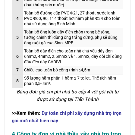
(loại thùng sơn nước)
Toàn bộ đường cấp PVC Φ21, 27 thoát nước lạnh
4
PVC Φ60, 90, 114 thoát hơi hầm phân Φ34 cho toàn
nhà sử dụng ống Bình Minh.
Toàn bộ ống luồn dây điện chôn trong bê tông,
5
tường chính thì dùng ống trắng cứng, phụ sẽ dùng
ống ruột gà của Sino, MPE.
Toàn bộ dây điện cho toàn nhà chủ yếu dây đơn
6
6mm2, 4mm2, 2.5mm2 và 1.5mm2, dây đôi chỉ dùng
đấu đèn dây CADIVI.
7
Chiều cao toàn bộ công trình ≤4,5m
Số lượng hầm phân 1 hầm ≤ 7 toilet. Thể tích hầm
8
phân 3,5- 4m³.
Bảng đơn giá chi phí nhà trọ cấp 4 với gói vật tư
được sử dụng tại Tiến Thành
>>Xem thêm:
Dự toán chi phí xây dựng nhà trọ trọn
gói mới nhất hiện nay
4.Công ty đơn vị nhà thầu xây nhà trọ trọn