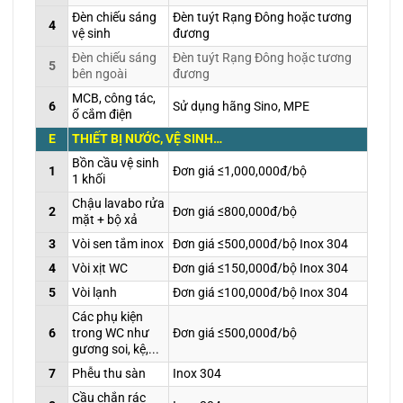
Đèn chiếu sáng
Đèn tuýt Rạng Đông hoặc tương
4
vệ sinh
đương
Đèn chiếu sáng
Đèn tuýt Rạng Đông hoặc tương
5
bên ngoài
đương
MCB, công tác,
6
Sử dụng hãng Sino, MPE
ổ cắm điện
E
THIẾT BỊ NƯỚC, VỆ SINH…
Bồn cầu vệ sinh
1
Đơn giá ≤1,000,000đ/bộ
1 khối
Chậu lavabo rửa
2
Đơn giá ≤800,000đ/bộ
mặt + bộ xả
3
Vòi sen tắm inox
Đơn giá ≤500,000đ/bộ Inox 304
4
Vòi xịt WC
Đơn giá ≤150,000đ/bộ Inox 304
5
Vòi lạnh
Đơn giá ≤100,000đ/bộ Inox 304
Các phụ kiện
6
trong WC như
Đơn giá ≤500,000đ/bộ
gương soi, kệ,...
7
Phễu thu sàn
Inox 304
Cầu chắn rác