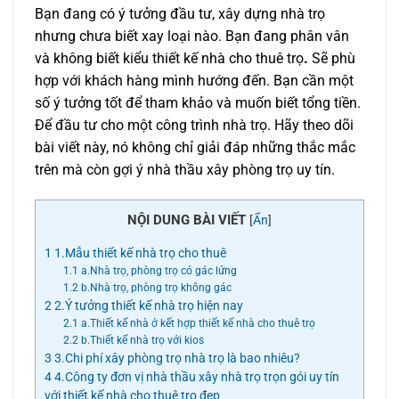
Bạn đang có ý tưởng đầu tư, xây dựng nhà trọ
nhưng chưa biết xay loại nào. Bạn đang phân vân
và không biết kiểu thiết kế nhà cho thuê trọ
.
Sẽ phù
hợp với khách hàng mình hướng đến. Bạn cần một
số ý tưởng tốt để tham khảo và muốn biết tổng tiền.
Để đầu tư cho một công trình nhà trọ. Hãy theo dõi
bài viết này, nó không chỉ giải đáp những thắc mắc
trên mà còn gợi ý nhà thầu xây phòng trọ uy tín.
NỘI DUNG BÀI VIẾT
[
Ẩn
]
1
1.Mẫu thiết kế nhà trọ cho thuê
1.1
a.Nhà trọ, phòng trọ có gác lửng
1.2
b.Nhà trọ, phòng trọ không gác
2
2.Ý tưởng thiết kế nhà trọ hiện nay
2.1
a.Thiết kế nhà ở kết hợp thiết kế nhà cho thuê trọ
2.2
b.Thiết kế nhà trọ với kios
3
3.Chi phí xây phòng trọ nhà trọ là bao nhiêu?
4
4.Công ty đơn vị nhà thầu xây nhà trọ trọn gói uy tín
với thiết kế nhà cho thuê trọ đẹp