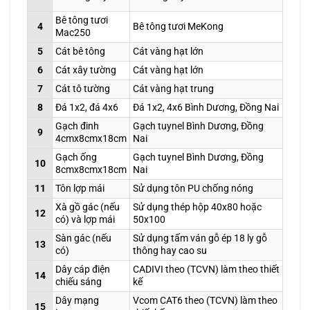
Bê tông tươi
4
Bê tông tươi MeKong
Mac250
5
Cát bê tông
Cát vàng hạt lớn
6
Cát xây tường
Cát vàng hạt lớn
7
Cát tô tường
Cát vàng hạt trung
8
Đá 1x2, đá 4x6
Đá 1x2, 4x6 Bình Dương, Đồng Nai
Gạch đinh
Gạch tuynel Bình Dương, Đồng
9
4cmx8cmx18cm
Nai
Gạch ống
Gạch tuynel Bình Dương, Đồng
10
8cmx8cmx18cm
Nai
11
Tôn lợp mái
Sử dụng tôn PU chống nóng
Xà gồ gác (nếu
Sử dụng thép hộp 40x80 hoặc
12
có) và lợp mái
50x100
Sàn gác (nếu
Sử dụng tấm ván gỗ ép 18 ly gỗ
13
có)
thông hay cao su
Dây cáp điện
CADIVI theo (TCVN) làm theo thiết
14
chiếu sáng
kế
Dây mạng
Vcom CAT6 theo (TCVN) làm theo
15