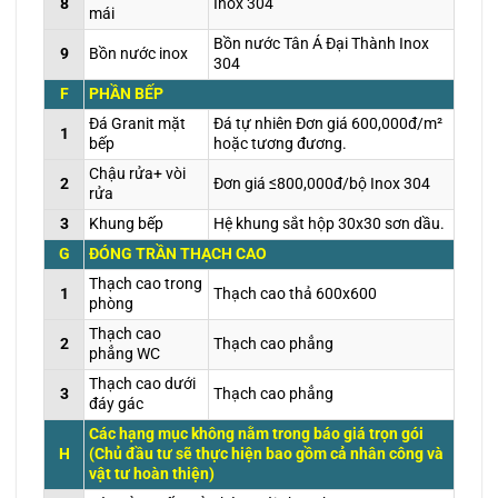
8
Inox 304
mái
Bồn nước Tân Á Đại Thành Inox
9
Bồn nước inox
304
F
PHẦN BẾP
Đá Granit mặt
Đá tự nhiên Đơn giá 600,000đ/m²
1
bếp
hoặc tương đương.
Chậu rửa+ vòi
2
Đơn giá ≤800,000đ/bộ Inox 304
rửa
3
Khung bếp
Hệ khung sắt hộp 30x30 sơn dầu.
G
ĐÓNG TRẦN THẠCH CAO
Thạch cao trong
1
Thạch cao thả 600x600
phòng
Thạch cao
2
Thạch cao phẳng
phẳng WC
Thạch cao dưới
3
Thạch cao phẳng
đáy gác
Các hạng mục không nằm trong báo giá trọn gói
H
(Chủ đầu tư sẽ thực hiện bao gồm cả nhân công và
vật tư hoàn thiện)