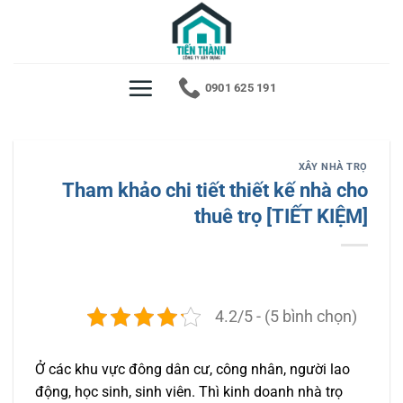
Bỏ
qua
nội
dung
0901 625 191
XÂY NHÀ TRỌ
Tham khảo chi tiết thiết kế nhà cho
thuê trọ [TIẾT KIỆM]
4.2/5 - (5 bình chọn)
Ở các khu vực đông dân cư, công nhân, người lao
động, học sinh, sinh viên. Thì kinh doanh nhà trọ