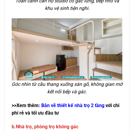
Toàn cảnh căn hộ studio có gác lửng, bếp nhỏ và
khu vệ sinh tiện nghi.
Góc nhìn từ cầu thang xuống sàn gỗ, không gian mở
kết nối bếp và gác.
>>Xem thêm:
Bản vẽ thiết kế nhà trọ 2 tầng
với chi
phí rẻ và tối ưu đầu tư
b.Nhà trọ, phòng trọ không gác