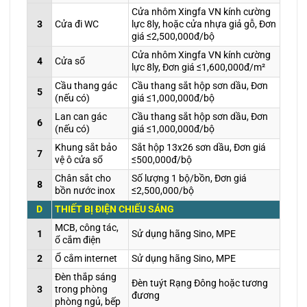
Cửa nhôm Xingfa VN kính cường
3
Cửa đi WC
lực 8ly, hoặc cửa nhựa giả gỗ, Đơn
giá ≤2,500,000đ/bộ
Cửa nhôm Xingfa VN kính cường
4
Cửa sổ
lực 8ly, Đơn giá ≤1,600,000đ/m²
Cầu thang gác
Cầu thang sắt hộp sơn dầu, Đơn
5
(nếu có)
giá ≤1,000,000đ/bộ
Lan can gác
Cầu thang sắt hộp sơn dầu, Đơn
6
(nếu có)
giá ≤1,000,000đ/bộ
Khung sắt bảo
Sắt hộp 13x26 sơn dầu, Đơn giá
7
vệ ô cửa sổ
≤500,000đ/bộ
Chân sắt cho
Số lượng 1 bộ/bồn, Đơn giá
8
bồn nước inox
≤2,500,000/bộ
D
THIẾT BỊ ĐIỆN CHIẾU SÁNG
MCB, công tác,
1
Sử dụng hãng Sino, MPE
ổ cắm điện
2
Ổ cắm internet
Sử dụng hãng Sino, MPE
Đèn thắp sáng
Đèn tuýt Rạng Đông hoặc tương
3
trong phòng
đương
phòng ngủ, bếp