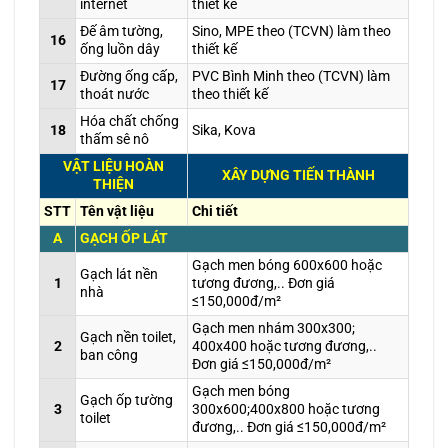
internet
thiết kế
Đế âm tường,
Sino, MPE theo (TCVN) làm theo
16
ống luồn dây
thiết kế
Đường ống cấp,
PVC Bình Minh theo (TCVN) làm
17
thoát nước
theo thiết kế
Hóa chất chống
18
Sika, Kova
thấm sê nô
VẬT LIỆU HOÀN
XÂY DỰNG TIẾN THÀNH
THIỆN
STT
Tên vật liệu
Chi tiết
A
GẠCH ỐP LÁT
Gạch men bóng 600x600 hoặc
Gạch lát nền
1
tương đương,.. Đơn giá
nhà
≤150,000đ/m²
Gạch men nhám 300x300;
Gạch nền toilet,
2
400x400 hoặc tương đương,..
ban công
Đơn giá ≤150,000đ/m²
Gạch men bóng
Gạch ốp tường
3
300x600;400x800 hoặc tương
toilet
đương,.. Đơn giá ≤150,000đ/m²