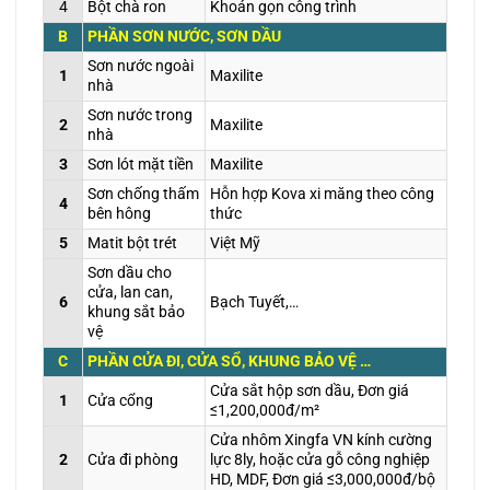
4
Bột chà ron
Khoán gọn công trình
B
PHẦN SƠN NƯỚC, SƠN DẦU
Sơn nước ngoài
1
Maxilite
nhà
Sơn nước trong
2
Maxilite
nhà
3
Sơn lót mặt tiền
Maxilite
Sơn chống thấm
Hỗn hợp Kova xi măng theo công
4
bên hông
thức
5
Matit bột trét
Việt Mỹ
Sơn dầu cho
cửa, lan can,
6
Bạch Tuyết,…
khung sắt bảo
vệ
C
PHẦN CỬA ĐI, CỬA SỔ, KHUNG BẢO VỆ …
Cửa sắt hộp sơn dầu, Đơn giá
1
Cửa cổng
≤1,200,000đ/m²
Cửa nhôm Xingfa VN kính cường
2
Cửa đi phòng
lực 8ly, hoặc cửa gỗ công nghiệp
HD, MDF, Đơn giá ≤3,000,000đ/bộ