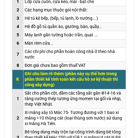
1
Lớp cửa cuốn, cửa kéo, mái - bạt che
2
Các hạng mục thuộc gói nội thất:
3
Hệ tủ kệ bếp, (bếp, tủ lạnh, lò nướng….)
4
Hệ đồ gỗ tủ quần ào, giường, bàn, quầy…
5
Máy lạnh gắn tường hoặc trần, quạt ….
6
Màn rèm cửa...
Các chi phí cho phần hoàn công nhà ở theo nhà
7
nước
8
Đơn giá chưa bao gồm thuế VAT
Ghi chú làm rõ thêm (phần này cụ thể hơn trong
K
phần thiết kế tính toán kết cấu hồ sơ kỹ thuật thi
công xây dựng)
Sắt cho phần cột, dầm các tầng sắt gân Φ14-16 và
1
tăng cường thép tương ứng momen tại gối và nhịp,
thép Việt Nhật.
Xi măng xây tô Mác 75- Tương đương với 1 bao xi
2
măng =10 thùng cát (loại thùng sơn nước) sử dụng
xi măng Hà Tiên.
Bê tông dùng máy trộn tại công trình dùng bê tông
3
theo thiết kế Mác 250 với tỉ lệ 1 xi măng/4 cát/6 Đá