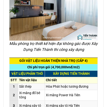
Mẫu phòng trọ thiết kế hiện đại không gác được Xây
Dựng Tiến Thành thi công xây dựng
GÓI VẬT LIỆU HOÀN THIỆN NHÀ TRỌ (CẤP 4)
Chi phí trọn gói (4,700,000vnđ/m2)
VẬT LIỆU PHẦN THÔ
XÂY DỰNG TIẾN THÀNH
STT
Tên vật liệu
Chi tiết
1
Sắt thép
Hòa Phát hoặc tương đương
Xi măng đổ bê
2
Xi măng Power Hà Tiên
tông
3
Xi măng xây tô
Xi măng xây tô Hà Tiên