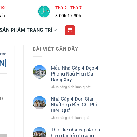
 191
Thứ 2 - Thứ 7
vấn
8.00h-17.30h
SẢN PHẨM TRANG TRÍ
BÀI VIẾT GẦN ĐÂY
 TRỌ
N]
Mẫu Nhà Cấp 4 Đẹp 4
Phòng Ngủ Hiện Đại
Đáng Xây
ở
Chức năng bình luận bị tắt
Mẫu
Nhà
n)
Nhà Cấp 4 Đơn Giản
Cấp
Nhất Đẹp Bền Chi Phí
4
Hiệu Quả
Đẹp
u
ở
Chức năng bình luận bị tắt
4
Nhà
Phòng
Cấp
Ngủ
Thiết kế nhà cấp 4 đẹp
4
Hiện
hiện đại tối ưu công