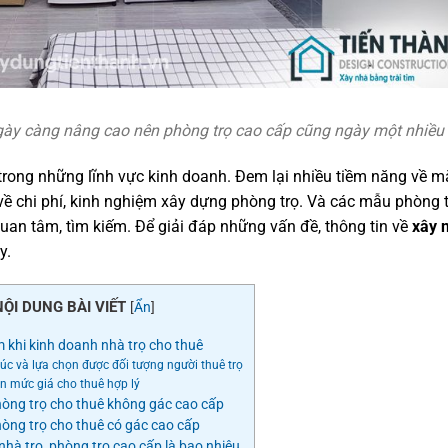
gày càng nâng cao nên phòng trọ cao cấp cũng ngày một nhiều
trong những lĩnh vực kinh doanh. Đem lại nhiều tiềm năng về m
 về chi phí, kinh nghiệm xây dựng phòng trọ. Và các mẫu phòng 
uan tâm, tìm kiếm. Để giải đáp những vấn đề, thông tin về
xây 
y.
NỘI DUNG BÀI VIẾT
[
Ẩn
]
 khi kinh doanh nhà trọ cho thuê
c và lựa chọn được đối tượng người thuê trọ
n mức giá cho thuê hợp lý
òng trọ cho thuê không gác cao cấp
ng trọ cho thuê có gác cao cấp
nhà trọ, phòng trọ cao cấp là bao nhiêu