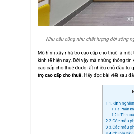
Nhu cầu cũng như chất lượng đời sống n
Mô hình xây nhà trọ cao cấp cho thuê là một 
kinh tế hiện nay. Bởi vậy mà những thông tin
cao cấp cho thuê được rất nhiều chủ đầu tư q
trọ cao cấp cho thuê.
Hãy đọc bài viết sau đâ
1
1.Kinh nghiệm
1.1
a.Phân khú
1.2
b.Tính toá
2
2.Các mẫu ph
3
3.Các mẫu phò
4
4.Chi phí xây 