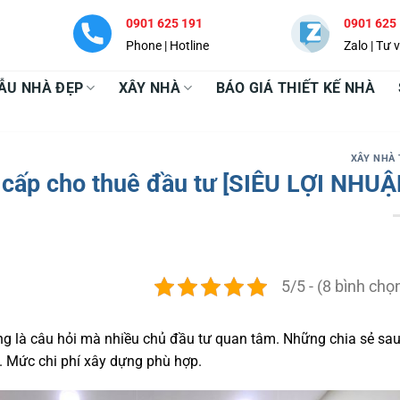
0901 625 191
0901 625
Phone | Hotline
Zalo | Tư 
ẪU NHÀ ĐẸP
XÂY NHÀ
BÁO GIÁ THIẾT KẾ NHÀ
XÂY NHÀ
 cấp cho thuê đầu tư [SIÊU LỢI NHUẬ
5/5 - (8 bình chọ
ang là câu hỏi mà nhiều chủ đầu tư quan tâm. Những chia sẻ sa
. Mức chi phí xây dựng phù hợp.