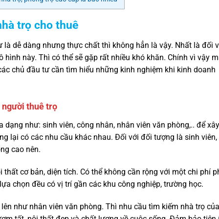
hà trọ cho thuê
là dễ dàng nhưng thực chất thì không hẳn là vậy. Nhất là đối v
hình này. Thì có thể sẽ gặp rất nhiều khó khăn. Chính vì vậy 
 các chủ đầu tư cần tìm hiểu những kinh nghiệm khi kinh doanh
 người thuê trọ
a dạng như: sinh viên, công nhân, nhân viên văn phòng,.. để xâ
g lại có các nhu cầu khác nhau. Đối với đối tượng là sinh viên,
ng cao nên.
 thất cơ bản, diện tích. Có thể không cần rộng với một chi phí p
ựa chọn đều có vị trí gần các khu công nghiệp, trường học.
 lên như nhân viên văn phòng. Thì nhu cầu tìm kiếm nhà trọ củ
ơm tất, nội thất đẹp và chất lượng về cuộc sống. Đảm bảo tiện 