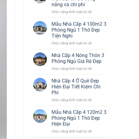
Đơn
Đại
năng và chi phí
Giản
Đáng
ở
Chức năng bình luận bị tắt
Nhất
Xây
Thiết
Đẹp
kế
Bền
Mẫu Nhà Cấp 4 100m2 3
nhà
Chi
Phòng Ngủ 1 Thờ Đẹp
cấp
Phí
Tiện Nghi
4
Hiệu
ở
Chức năng bình luận bị tắt
đẹp
Quả
Mẫu
hiện
Nhà
đại
Nhà Cấp 4 Nông Thôn 3
Cấp
tối
Phòng Ngủ Giá Rẻ Đẹp
4
ưu
ở
Chức năng bình luận bị tắt
100m2
công
Nhà
3
năng
Cấp
Nhà Cấp 4 Ở Quê Đẹp
Phòng
và
4
Ngủ
chi
Hiện Đại Tiết Kiệm Chi
Nông
1
phí
Phí
Thôn
Thờ
ở
Chức năng bình luận bị tắt
3
Đẹp
Nhà
Phòng
Tiện
Cấp
Ngủ
Mẫu Nhà Cấp 4 120m2 3
Nghi
4
Giá
Phòng Ngủ 1 Thờ Đẹp
Ở
Rẻ
Hiện Đại
Quê
Đẹp
ở
Chức năng bình luận bị tắt
Đẹp
Mẫu
Hiện