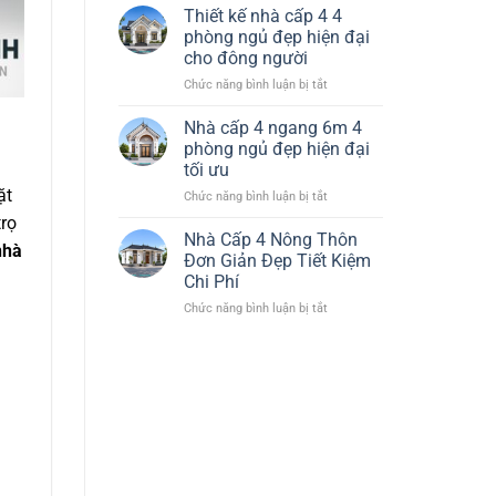
Nhà
Đại
Thiết kế nhà cấp 4 4
Cấp
Tiết
phòng ngủ đẹp hiện đại
4
Kiệm
cho đông người
120m2
Chi
ở
Chức năng bình luận bị tắt
3
Phí
Thiết
Phòng
kế
Ngủ
Nhà cấp 4 ngang 6m 4
nhà
1
phòng ngủ đẹp hiện đại
cấp
Thờ
tối ưu
4
Đẹp
ặt
ở
Chức năng bình luận bị tắt
4
Hiện
Nhà
phòng
Đại
trọ
cấp
ngủ
Nhà Cấp 4 Nông Thôn
nhà
4
đẹp
Đơn Giản Đẹp Tiết Kiệm
ngang
hiện
Chi Phí
6m
đại
ở
Chức năng bình luận bị tắt
4
cho
Nhà
phòng
đông
Cấp
ngủ
người
4
đẹp
Nông
hiện
Thôn
đại
Đơn
tối
Giản
ưu
Đẹp
Tiết
Kiệm