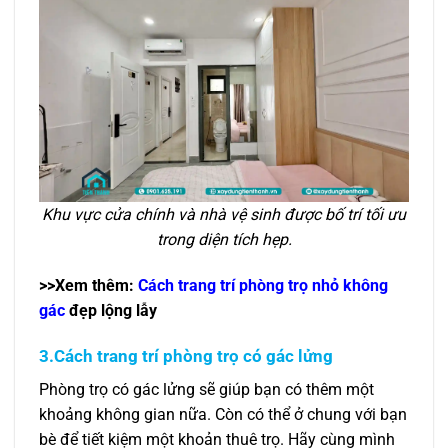
Khu vực cửa chính và nhà vệ sinh được bố trí tối ưu
trong diện tích hẹp.
>>Xem thêm:
Cách trang trí phòng trọ nhỏ không
gác
đẹp lộng lẫy
3.Cách trang trí phòng trọ có gác lửng
Phòng trọ có gác lửng sẽ giúp bạn có thêm một
khoảng không gian nữa. Còn có thể ở chung với bạn
bè để tiết kiệm một khoản thuê trọ. Hãy cùng mình