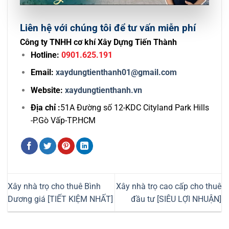
Liên hệ với chúng tôi để tư vấn miễn phí
Công ty TNHH cơ khí Xây Dựng Tiến Thành
Hotline:
0901.625.191
Email:
xaydungtienthanh01@gmail.com
Website:
xaydungtienthanh.vn
Địa chỉ :
51A Đường số 12-KDC Cityland Park Hills
-P.Gò Vấp-TP.HCM
Xây nhà trọ cho thuê Bình
Xây nhà trọ cao cấp cho thuê
Dương giá [TIẾT KIỆM NHẤT]
đầu tư [SIÊU LỢI NHUẬN]