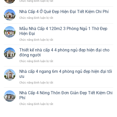
ở
Chức năng bình luận bị tắt
4
tối
Nhà
100m2
ưu
Cấp
Nhà Cấp 4 Ở Quê Đẹp Hiện Đại Tiết Kiệm Chi Phí
3
công
4
Phòng
năng
ở
Chức năng bình luận bị tắt
Nông
Ngủ
và
Nhà
Thôn
1
chi
Cấp
3
Mẫu Nhà Cấp 4 120m2 3 Phòng Ngủ 1 Thờ Đẹp
Thờ
phí
4
Phòng
Hiện Đại
Đẹp
Ở
Ngủ
Tiện
ở
Chức năng bình luận bị tắt
Quê
Giá
Nghi
Mẫu
Đẹp
Rẻ
Nhà
Hiện
Thiết kế nhà cấp 4 4 phòng ngủ đẹp hiện đại cho
Đẹp
Cấp
Đại
đông người
4
Tiết
ở
Chức năng bình luận bị tắt
120m2
Kiệm
Thiết
3
Chi
kế
Nhà cấp 4 ngang 6m 4 phòng ngủ đẹp hiện đại tối
Phòng
Phí
nhà
Ngủ
ưu
cấp
1
ở
Chức năng bình luận bị tắt
4
Thờ
Nhà
4
Đẹp
cấp
Nhà Cấp 4 Nông Thôn Đơn Giản Đẹp Tiết Kiệm Chi
phòng
Hiện
4
ngủ
Phí
Đại
ngang
đẹp
ở
Chức năng bình luận bị tắt
6m
hiện
Nhà
4
đại
Cấp
phòng
cho