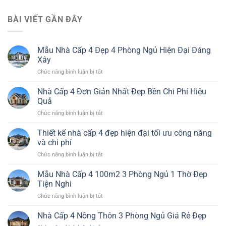
BÀI VIẾT GẦN ĐÂY
Mẫu Nhà Cấp 4 Đẹp 4 Phòng Ngủ Hiện Đại Đáng
Xây
ở
Chức năng bình luận bị tắt
Mẫu
Nhà
Nhà Cấp 4 Đơn Giản Nhất Đẹp Bền Chi Phí Hiệu
Cấp
Quả
4
ở
Chức năng bình luận bị tắt
Đẹp
Nhà
4
Cấp
Thiết kế nhà cấp 4 đẹp hiện đại tối ưu công năng
Phòng
4
Ngủ
và chi phí
Đơn
Hiện
ở
Chức năng bình luận bị tắt
Giản
Đại
Thiết
Nhất
Đáng
kế
Mẫu Nhà Cấp 4 100m2 3 Phòng Ngủ 1 Thờ Đẹp
Đẹp
Xây
nhà
Bền
Tiện Nghi
cấp
Chi
ở
Chức năng bình luận bị tắt
4
Phí
Mẫu
đẹp
Hiệu
Nhà
Nhà Cấp 4 Nông Thôn 3 Phòng Ngủ Giá Rẻ Đẹp
hiện
Quả
Cấp
đại