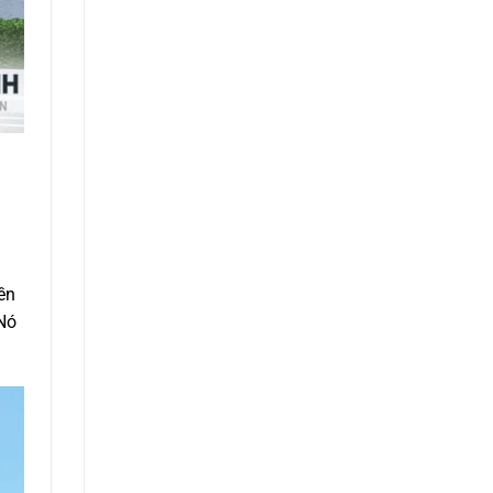
ền
 Nó