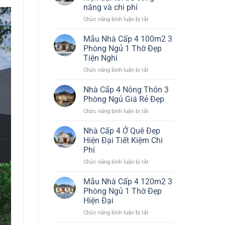
Đơn
Đại
năng và chi phí
Giản
Đáng
ở
Chức năng bình luận bị tắt
Nhất
Xây
Thiết
Đẹp
kế
Bền
Mẫu Nhà Cấp 4 100m2 3
nhà
Chi
Phòng Ngủ 1 Thờ Đẹp
cấp
Phí
Tiện Nghi
4
Hiệu
ở
Chức năng bình luận bị tắt
đẹp
Quả
Mẫu
hiện
Nhà
đại
Nhà Cấp 4 Nông Thôn 3
Cấp
tối
Phòng Ngủ Giá Rẻ Đẹp
4
ưu
ở
Chức năng bình luận bị tắt
100m2
công
Nhà
3
năng
Cấp
Nhà Cấp 4 Ở Quê Đẹp
Phòng
và
4
Ngủ
chi
Hiện Đại Tiết Kiệm Chi
Nông
1
phí
Phí
Thôn
Thờ
ở
Chức năng bình luận bị tắt
3
Đẹp
Nhà
Phòng
Tiện
Cấp
Ngủ
Mẫu Nhà Cấp 4 120m2 3
Nghi
4
Giá
Phòng Ngủ 1 Thờ Đẹp
Ở
Rẻ
Hiện Đại
Quê
Đẹp
ở
Chức năng bình luận bị tắt
Đẹp
Mẫu
Hiện