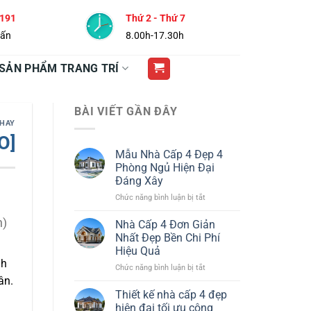
 191
Thứ 2 - Thứ 7
vấn
8.00h-17.30h
SẢN PHẨM TRANG TRÍ
BÀI VIẾT GẦN ĐÂY
 HAY
O]
Mẫu Nhà Cấp 4 Đẹp 4
Phòng Ngủ Hiện Đại
Đáng Xây
ở
Chức năng bình luận bị tắt
Mẫu
Nhà
n)
Nhà Cấp 4 Đơn Giản
Cấp
Nhất Đẹp Bền Chi Phí
4
Hiệu Quả
Đẹp
nh
ở
Chức năng bình luận bị tắt
4
Nhà
ân.
Phòng
Cấp
Ngủ
Thiết kế nhà cấp 4 đẹp
4
Hiện
hiện đại tối ưu công