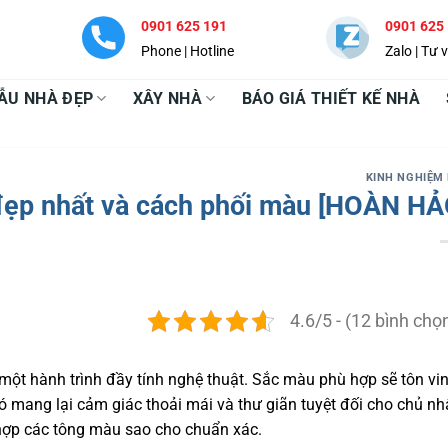
0901 625 191
0901 625
Phone | Hotline
Zalo | Tư 
ẪU NHÀ ĐẸP
XÂY NHÀ
BÁO GIÁ THIẾT KẾ NHÀ
KINH NGHIỆM
ẹp nhất và cách phối màu [HOÀN HẢ
4.6/5 - (12 bình chọ
một hành trình đầy tính nghệ thuật. Sắc màu phù hợp sẽ tôn vi
 mang lại cảm giác thoải mái và thư giãn tuyệt đối cho chủ nh
 hợp các tông màu sao cho chuẩn xác.