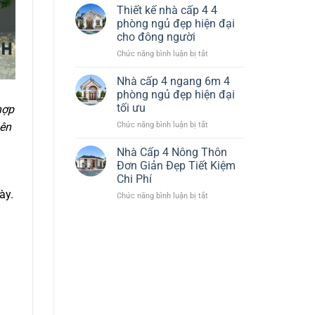
Nhà
Đại
Thiết kế nhà cấp 4 4
Cấp
Tiết
phòng ngủ đẹp hiện đại
4
Kiệm
cho đông người
120m2
Chi
ở
Chức năng bình luận bị tắt
3
Phí
Thiết
Phòng
kế
Ngủ
Nhà cấp 4 ngang 6m 4
nhà
1
phòng ngủ đẹp hiện đại
cấp
Thờ
tối ưu
hợp
4
Đẹp
ở
Chức năng bình luận bị tắt
4
nên
Hiện
Nhà
phòng
Đại
cấp
ngủ
Nhà Cấp 4 Nông Thôn
4
đẹp
Đơn Giản Đẹp Tiết Kiệm
ngang
hiện
Chi Phí
6m
đại
ày.
ở
Chức năng bình luận bị tắt
4
cho
Nhà
phòng
đông
Cấp
ngủ
người
4
đẹp
Nông
hiện
Thôn
đại
Đơn
tối
Giản
ưu
Đẹp
Tiết
Kiệm